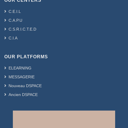
OUR CENTERS
philosophe et dans celle plus étroite, de
l’avènement de l’esprit philosophique.
C.E.I.L
Partant du constat selon lequel la
C.A.P.U
philosophie est née chez les grecs ,
nous avons tenté de démontrer , en
C.S.R.I.C.T.E.D
nous appuyant sur des exemples
C.I.A
concrets que la philosophie a vu le jour
en Orient, notamment en Babylonie (Irak
Centrale ) , en Sumérie , en chine et en
OUR PLATFORMS
Iran , pour ne citer que ceux là .
ELEARNING
Toutes ces civilisation , nées il y a
environ 4000 ans avants jésus christ ,
MESSAGERIE
ont laissé des vestiges dans divers
Nouveau DSPACE
domaines et dont les thèmes relèvent
Ancien DSPACE
particulièrement de la vie , de la mort
de l’éternel , du bien , du mal , de
l’univers , de l’homme , de l’animal , etc. .
Ce qui caractérise cette philosophie
c’est le fait qu’elle soit en parfaite