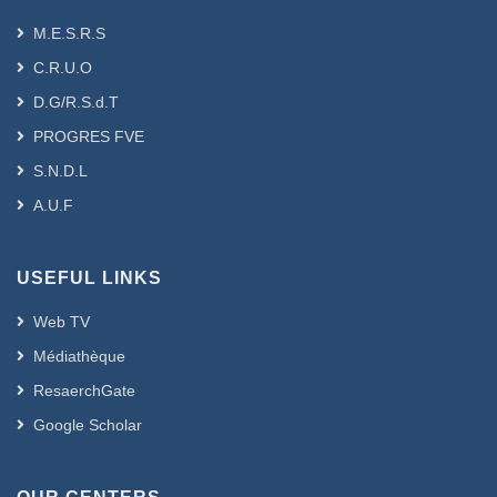
ان ما يميز هذه الفلسفة أنها جاءت ممتزجة
M.E.S.R.S
بالأساطير و الشعر و المعتقدات و التاريخ ، و
C.R.U.O
هي فلسفة عملية نابعة من تجارب واقعية و
D.G/R.S.d.T
حياتية عكس الفلسفة اليونانية التي هي فلسفة
نظرية بعيدة عن واقع الناس و حياتهم
PROGRES FVE
بينا في هذا البحث كيف انبثق التفكير الفلسفي
S.N.D.L
من التفكير الخيالي المتمثل في الأسطورة و
A.U.F
السحر و الشعر و كيف أن الانسان انتقل من
الخيالي الى الفلسفي و العلمي
USEFUL LINKS
Web TV
Résumé (Français et/ou Anglais) :
Médiathèque
ResaerchGate
Google Scholar
Ce travail de recherche s’inscrit dans la
perspective générale de l’histoire de la