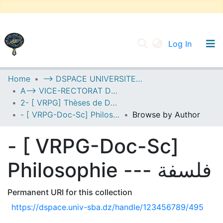
(current
Log In
UNIVERSITY OF D.L SIDI BEL ABBES
Home
--> DSPACE UNIVERSITE DJILALLI LIABES DE SIDI BEL ABBES
A--> VICE-RECTORAT DE LA POST-GRADUATION
Communities & Collections
2- [ VRPG] Thèses de Doctorat en Sciences
All of DSpace
- [ VRPG-Doc-Sc] Philosophie --- فلسفة
Browse by Author
- [ VRPG-Doc-Sc]
Philosophie --- فلسفة
Permanent URI for this collection
https://dspace.univ-sba.dz/handle/123456789/495