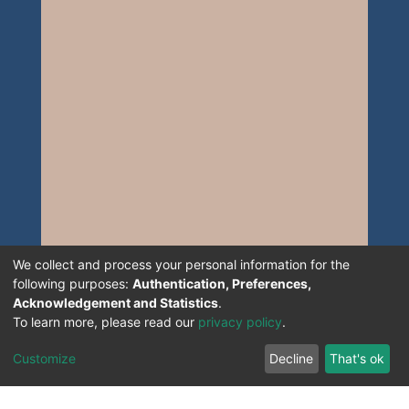
harmonie avec d’autre domaines tels le
mythe, la poésie ou encore les
croyances.
We collect and process your personal information for the
following purposes:
Authentication, Preferences,
Acknowledgement and Statistics
.
To learn more, please read our
privacy policy
.
Customize
Decline
That's ok