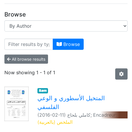
Browse
Browse
All browse results
Now showing
1 - 1 of 1
Item
المتخيل الأسطوري و الوعي
الفلسفي
(
2016-02-11
)
كاملي بلحاج
;
Encadreur: بن
مزيان بن شرقي
الملخص (بالعربية)