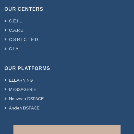
mise en place d'un organe national de
OUR CENTERS
prévention et de lutte contre la
corruption. Ce dernier était promu au
C.E.I.L
rang des institutions constitutionnelles
C.A.P.U
jouissant d'une indépendance
fonctionnelle et organique, ainsi de
C.S.R.I.C.T.E.D
protéger ses membres des diverses
C.I.A
menaces et pressions pesant sur leur
mission.
Le rôle de l'autorité repose sur la
OUR PLATFORMS
prévention de la corruption qui apparaît
ELEARNING
à travers les pouvoirs qui lui sont
confiés, en plus de certaines
MESSAGERIE
compétences qui s'inscrivent dans la
Nouveau DSPACE
lutte contre la corruption dans le but de
Ancien DSPACE
protéger les biens de l’Etat aussi bien
publics que privés de la corruption, et
de la protéger contre diverses attaques
au vu du phénomène croissant de la