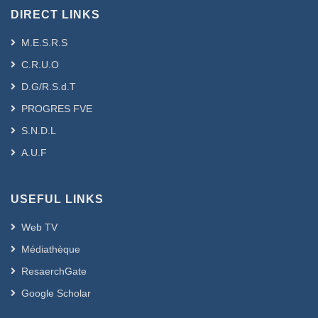
من مختلف الاعتداءات التي ترتكب عليها من
DIRECT LINKS
بعض الموظفين الفاسدين، وذلك بإرساء قواعد
تعزز الشفافية والمساءلة في إدارتها وتسيرها
M.E.S.R.S
سواء عند الإنفاق أو عند تحصيل الإيرادات،
C.R.U.O
خاصة وأن الفساد يزيد من حجم الإنفاق العام
D.G/R.S.d.T
ويقلل من فعاليته ويخفض من حصيلة الإيرادات
العامة.
PROGRES FVE
الكلمات المفتاحية : الهيئة؛ الأملاك الوطنية؛
S.N.D.L
الأموال العمومية؛ الفساد؛ الحماية.
A.U.F
Résumé (en Français) :
USEFUL LINKS
La corruption est considérée comme
Web TV
l'un des phénomènes négatifs qui
Médiathèque
ciblent les biens et les fonds publics, et
ResaerchGate
menacent la stabilité économique et
sociale des pays. Et pour maitre fin à ce
Google Scholar
fléau, le législateur algérien a prévu la