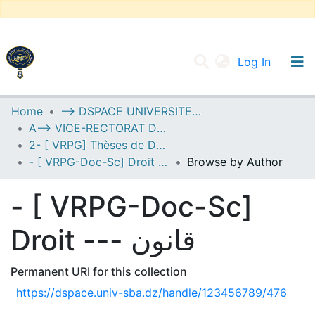
(current
Log In
UNIVERSITY OF D.L SIDI BEL ABBES
Home
--> DSPACE UNIVERSITE DJILALLI LIABES DE SIDI BEL ABBES
A--> VICE-RECTORAT DE LA POST-GRADUATION
Communities & Collections
2- [ VRPG] Thèses de Doctorat en Sciences
All of DSpace
- [ VRPG-Doc-Sc] Droit --- قانون
Browse by Author
- [ VRPG-Doc-Sc]
Droit --- قانون
Permanent URI for this collection
https://dspace.univ-sba.dz/handle/123456789/476