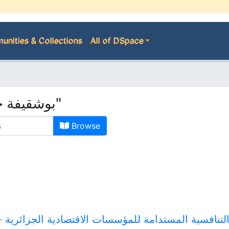
nities & Collections
All of DSpace
Browsing by Author "بوشقيفة حميد"
Browse