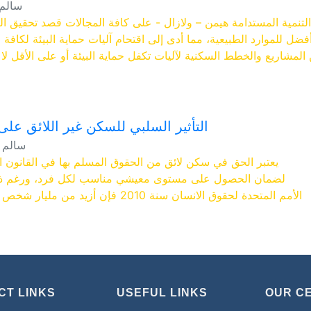
سالم 
لتنمية المستدامة هيمن – ولازال - على كافة المجالات قصد تحقيق ال
 أفضل للموارد الطبيعية، مما أدى إلى اقتحام آليات حماية البيئة لكافة
مشاريع والخطط السكنية لآليات تكفل حماية البيئة أو على الأقل لا ت
إجراءً إلزامياً يسمح لهذه المشاريع بالاستمرارية والتفا
 الاهتمام العالمي بالبيئة وحمايتها من التدهور الناجم عن النشاطات
توفير الآليات القانونية الكفيلة بتكري
طاعية مجبرة على إدماج الاعتبارات البيئية والتنمية المستدامة، ومن
التأثير السلبي للسكن غير اللائق على
بة الظواهر السلبية التي تغزو هذا القطاع وتؤثر سلباً على برامج الت
سالم 
اعتبارها عائقا أمام مخططات التنمية المحلية المستدامة وتسعى الج
يعتبر الحق في سكن لائق من الحقوق المسلم بها في القانون ا
يتها في ذلك حماية البيئة والمحيط لتوفير سكن لائق ومستدام أم مج
لضمان الحصول على مستوى معيشي مناسب لكل فرد، ورغم ذ
الأمم المتحدة لحقوق الانسان سنة 2010 فإن أز
يتمتعون بسكن لائق، ويعيش الملايين منهم في ظروف تهدد حياتهم
في حين أن الاعتراف الرسمي دوليا بحق كل فرد في سكن لائق ك
المادة 25 البند 01 منه، ثم تم تأكيده صراحةً في العهد الدولي
CT LINKS
USEFUL LINKS
OUR C