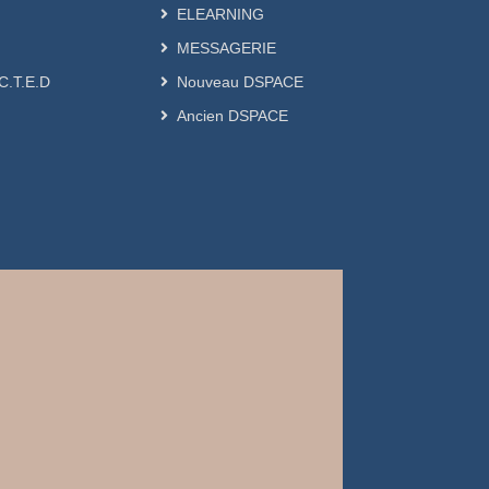
ELEARNING
MESSAGERIE
.C.T.E.D
Nouveau DSPACE
Ancien DSPACE
ل