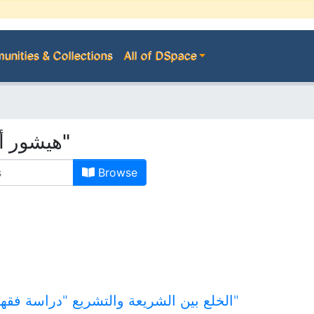
nities & Collections
All of DSpace
Browsing by Author "هيشور أحمد"
Browse
الخلع بين الشريعة والتشريع "دراسة فقهية حقوقية مقارنة"