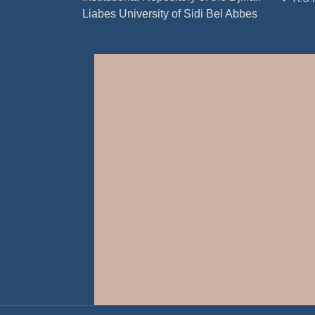
Liabes University of Sidi Bel Abbes
The structural, el
calculated using 
the WIEN2K code b
(GGA). The tetrag
results. The study
reveals that Li6BeZ
shear and Young's 
properties, includ
been investigated
first quantitative
Keywords : Host ma