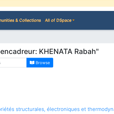
nities & Collections
All of DSpace
-encadreur: KHENATA Rabah"
Browse
riétés structurales, électroniques et thermod