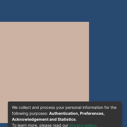
uaternary Li6BeZrF12 are
 (FP-LAPW) as implemented in
d gradient approximation
compared to the experimental
sity of states of this compound
 crystal elastic constants, bulk,
he first time. Thermal
nd Debye temperature, have
 knowledge this stands as the
uaternary compound.
Thermo-elastic properties
We collect and process your personal information for the
following purposes:
Authentication, Preferences,
Acknowledgement and Statistics
.
To learn more, please read our
privacy policy
.