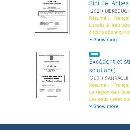
Sidi Bel Abbes 
(
2021
)
MERZOUG 
Résumé : ( Françai
L’accès à l’eau pot
à leurs abonnés u
bactériologique, p
Show more
L’objectif de ce tr
région de Benbadis
Item
proposer des soluti
Excèdent et st
complétées par le
solutions)
Dans cette étude, 
(
2021
)
SAHRAOUI 
de l’algérienne de
Résumé : ( Françai
Les différentes an
La région de l'Oue
des eaux de conso
Les eaux usées son
ceci pour assurer 
(Touggourt) à Chot
Show more
Les résultats ont
Les résultats appa
aux normes en vig
l'attractivité de l
Mots clés : eau po
Mots clés : Vallée 
normes.