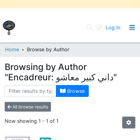
(current
Log In
UNIVERSITY OF D.L SIDI BEL ABBES
Home
Browse by Author
Communities & Collections
Browsing by Author
All of DSpace
"Encadreur: داني كبير معاشو"
Browse
All browse results
Now showing
1 - 1 of 1