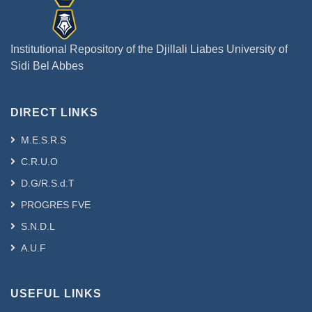
المؤسسة. نظام الجودة المتكامل يعتبر أداة
كبيرة لرفع الأداء فهو وسيلة فعالة في تحقيق
تحسين الأداء بأبعاده الثلاث
Institutional Repository of the Djillali Liabes University of
الجودة- البيئة- الموظفين ( الأفراد)
Sidi Bel Abbes
Résumé (Français et/ou Anglais) :
Le système de management intégré
DIRECT LINKS
assure l'application des principes de la
qualité, la santé et la sécurité au travail,
M.E.S.R.S
tout en tenant compte de la protection
C.R.U.O
de l'environnement. En plus, il évite le
D.G/R.S.d.T
manque d'homogénéité de l'application
de chaque norme précise, une bonne
PROGRES FVE
utilisation des ressources, une bonne
S.N.D.L
exploitation des systèmes, éviter la
A.U.F
redondance, assurer un équilibre
durable dans la prise de décision,
obtenir un système d'information
USEFUL LINKS
efficace. Ainsi, il permettra aux