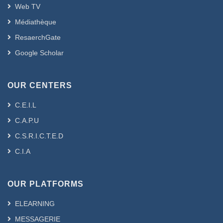
individus à réaliser des produits de
Web TV
haute qualité, la satisfaction des clients,
Médiathèque
la protection de l'environnement et les
ResaerchGate
produits et une plus grande protection
pour les employés au sein de
Google Scholar
l’entreprise. Le système de management
intégré est un excellent outil efficace
OUR CENTERS
d'amélioration des performances des
trois dimensions : de la qualité -
C.E.I.L
protéger l'environnement - protéger les
C.A.P.U
employés.
C.S.R.I.C.T.E.D
Mots clés : système de management
C.I.A
intégré, qualité, environnement, santé et
sécurité au travail, performance
évolution de performance.
OUR PLATFORMS
ELEARNING
MESSAGERIE