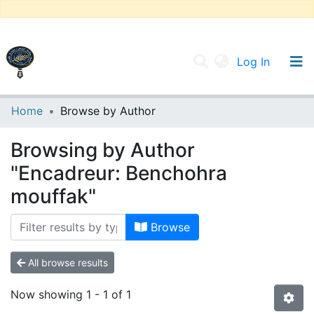
(current
Log In
UNIVERSITY OF D.L SIDI BEL ABBES
Home
Browse by Author
Communities & Collections
Browsing by Author
All of DSpace
"Encadreur: Benchohra
mouffak"
Browse
All browse results
Now showing
1 - 1 of 1