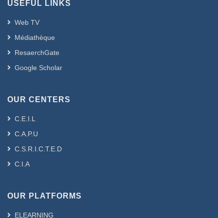
USEFUL LINKS
l’existence des solutions faibles
aléatoires pour des différentes classes
Web TV
de problèmes d’évolution. Ainsi, nos
Médiathèque
résultats sont basés sur quelques
ResaerchGate
théorèmes du point fixe aléatoire et la
mesure de non compacité.
Google Scholar
In this thesis, we have presented some
OUR CENTERS
results to the theory of existence of
random
C.E.I.L
mild solutions of some classes of
C.A.P.U
semilinear functional differential
equations on finite and infinite intervals
C.S.R.I.C.T.E.D
with random effect and infinite delay in
C.I.A
a Banach space. The results are based
on the semigroup theory, measure of
noncompactness, the random fixed
OUR PLATFORMS
point and deterministic fixed point
ELEARNING