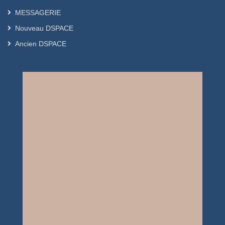
theorems; in particular we have used
Schauder’s theorem, Mönch theorem
MESSAGERIE
and Darbo theorem.
Nouveau DSPACE
Ancien DSPACE