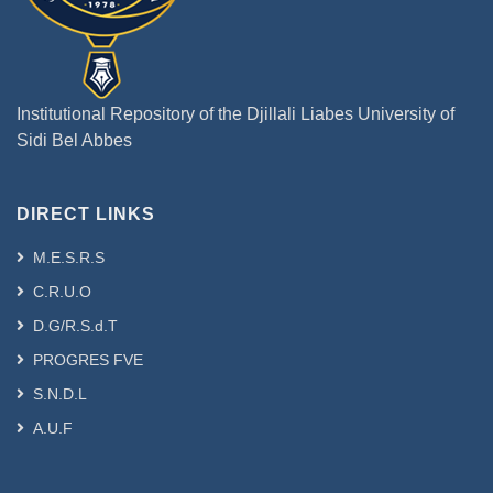
الطريقة المستعملة تتمثل في تحويل مسالة
وجود الحلول العشوائية الضعيفة الى البحث عن
نقاط عشوائية ثابتة هذه النقاط هي الحلول
Institutional Repository of the Djillali Liabes University of
العشوائية للمسائل المطروحة وقد استعملنا
Sidi Bel Abbes
نظريات اثبات وجود النقاط الثابتة مثل نظرية
شودر ومونك وداربو.
DIRECT LINKS
Résumé (Français et/ou Anglais) :
M.E.S.R.S
C.R.U.O
Cette thèse présente quelques résultats
D.G/R.S.d.T
d’existence de la solution faible
aléatoire pour quelques classes
PROGRES FVE
d’équations d’évolution avec un effet
S.N.D.L
aléatoire et avec retard infini et
A.U.F
dépendant de l’état dans un espace de
Banach. Sous des conditions
convenables, nous avons prouvé