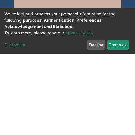
We collect and process your personal information for the
following purposes:
Authentication, Preferences,
Acknowledgement and Statistics
.
To learn more, please read our
privacy policy
.
Customize
Decline
That's ok
All Rights Reserved. 2023 ©
UNIVERSITY OF Djilali
Liabes
BP 89, Sidi Bel Abbes, 22000-Algeria
.
PLATFORM DEVELOPED BY
DSPACE LYRASIS.