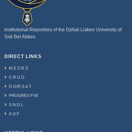
rétrospectif a pour but d’étudier les
différents aspects épidémiologiques,
cliniques, moléculaires, histologiques et
thérapeutiques du CS chez la femme
Institutional Repository of the Djillali Liabes University of
jeune de 35 ans et moins.
Sidi Bel Abbes
Patientes et méthodes : Il s’agit d’une
étude épidémiologique rétrospective
réalisée au CAC de Sidi Bel Abbes sur
DIRECT LINKS
des patientes atteintes de CS et
diagnostiquées durant l’année 2019
M.E.S.R.S
(janvier 2019 à décembre 2019). L’étude
C.R.U.O
concernait 213 patientes dont l’âge
D.G/R.S.d.T
varie entre 27 et 84 ans atteintes de
carcinome mammaire infiltrant. Une
PROGRES FVE
étude comparative, en fonction de l’âge
S.N.D.L
des patientes (≤35 et >35 ans) a été
A.U.F
réalisée.
Résultats : Le CS chez la femme jeune
de 35 ans et moins était de 8,45% et