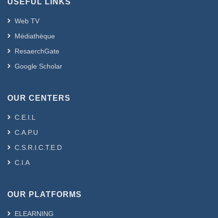
USEFUL LINKS
l’âge moyen était de 32,3 ans (27 à 35).
La pauciparité étaient prédominantes
Web TV
(50%), l’allaitement était noté chez
Médiathèque
33,33% et la prise de contraceptif orale
ResaerchGate
était chez 38,88%. Parmi les femmes
jeunes 33,33% avaient un antécédent
Google Scholar
familial du CS. L’autopalpation d’un
nodule trouvé chez 88,88% et la
OUR CENTERS
pathologie intéressait le plus souvent le
sein droit (61,11%). Les tumeurs classées
C.E.I.L
T2 étaient les plus fréquentes (61,11%)
C.A.P.U
et le stade 2 est majoritaire (50%). Il
s’agit d’une récidive locale associée à
C.S.R.I.C.T.E.D
des métastases chez 5,55% (pulmonaire
C.I.A
uniquement). Il s’agissait d’un carcinome
infiltrant de type non spécifique
dans 55,55% des cas, avec
OUR PLATFORMS
prédominance des grades SBR II
ELEARNING
(55,55%) suivi par les grades SBR III