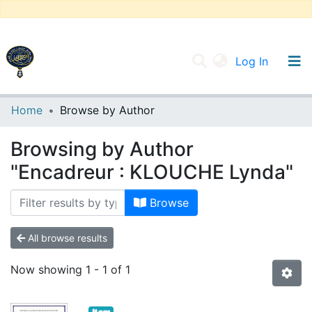
(current
Log In
UNIVERSITY OF D.L SIDI BEL ABBES
Home
Browse by Author
Communities & Collections
Browsing by Author
All of DSpace
"Encadreur : KLOUCHE Lynda"
Browse
All browse results
Now showing
1 - 1 of 1