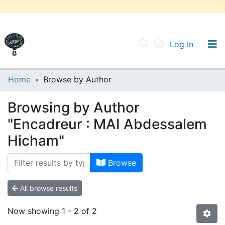
(current
Log In
UNIVERSITY OF D.L SIDI BEL ABBES
Home
Browse by Author
Communities & Collections
Browsing by Author
All of DSpace
"Encadreur : MAI Abdessalem
Hicham"
Browse
All browse results
Now showing
1 - 2 of 2