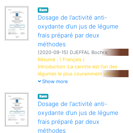
Item
Dosage de l’activité anti-
oxydante d’un jus de légume
frais préparé par deux
méthodes
(
2020-09-15
)
DJEFFAL Bochra
;
Encadreur : MAI Abdessalem Hicham
Résumé : ( Français )
Introduction :La carotte est l’un des
légumes le plus couramment utilisé par
l'homme en raison de sa richesse de
Show more
différents antioxydants (polyphénols,
caroténoïdes, flavonoïdes…etc.) qui
Item
peuvent inhiber les effets néfastes des
Dosage de l’activité anti-
radicaux libres sur l’organisme humain,
oxydante d’un jus de légume
elle est consommée régulièrement à
frais préparé par deux
l’état cru, cuit ou sous forme de
méthodes
jus.