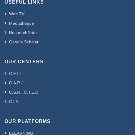
USEFUL LINKS
et leur fiabilité. Les résultats présentent
des rendements épuratoires
Web TV
satisfaisants de 96.81% des matières en
Médiathèque
suspension (MES). Le taux d'abattement
ResaerchGate
de la demande chimique en oxygène
(DCO) et la demande biologique en
Google Scholar
oxygène pendant 3 semaine (DBO5) est
respectivement de 94.68% et 90.05%,
OUR CENTERS
par contre l’élimination du nitrate,
nitrite, L’ ammonium et le phosphate est
C.E.I.L
très faible, les concentrations
C.A.P.U
résiduelles restent toujours très élevées
dans l’effluent traité.
C.S.R.I.C.T.E.D
Mots clés : traitement – eaux usées –
C.I.A
boue activée – station d’épuration – Sidi
Bel Abbes – efficacité.
Abstract : ( Anglais )
OUR PLATFORMS
The preservation of water resources
ELEARNING