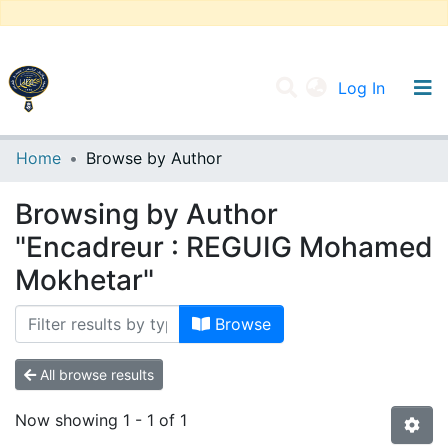
(current
Log In
UNIVERSITY OF D.L SIDI BEL ABBES
Home
Browse by Author
Communities & Collections
Browsing by Author
All of DSpace
"Encadreur : REGUIG Mohamed
Mokhetar"
Browse
All browse results
Now showing
1 - 1 of 1