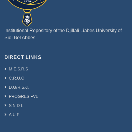
ministère des ressources en eau qui
dirige plusieurs stations d’épuration.
Dans ce travail, nous nous sommes
intéressés au suivi des performances
Institutional Repository of the Djillali Liabes University of
épuratoires d’un système de traitement
Sidi Bel Abbes
des eaux usées par boue activée dans
la station d’épuration de la ville de Sidi
Bel Abbes. L’objectif de cette étude est
DIRECT LINKS
de mesurer, pendant une période de
trois semaine , les charges polluantes
M.E.S.R.S
reçue et rejetées dans un milieu
C.R.U.O
récepteur (l'Oued Mekerra) par la
D.G/R.S.d.T
station d’épuration de Sidi Bel Abbes,
pour en évaluer son efficacité. Le
PROGRES FVE
contrôle de la station comportera le
S.N.D.L
suivi de l’ensemble des paramètres
A.U.F
physico-chimiques permettant de
justifier
le bon fonctionnement des installations