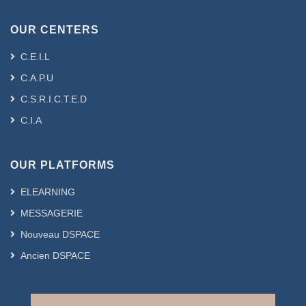
version fonctionnelle. Une étude
comparative avec des données
OUR CENTERS
simulées entre ce modèle et les
modèles déjà existants est proposée.
C.E.I.L
C.A.P.U
C.S.R.I.C.T.E.D
C.I.A
Résumé (Anglais) :
In this work, we consider partial linear
OUR PLATFORMS
models when explanatory variables are
functional and spatially dependent.
ELEARNING
First, we start by giving the spatial
MESSAGERIE
version of the two kernel estimators for
Nouveau DSPACE
the two components (linear and
nonparametric) when the data are
Ancien DSPACE
complete. The asymptotic properties of
these two estimators are established.
We prove the almost sure convergence