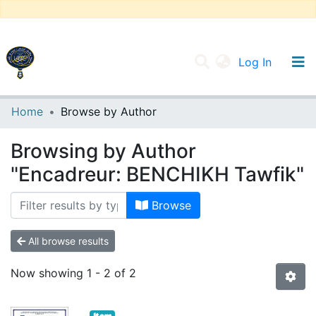
(current
Log In
UNIVERSITY OF D.L SIDI BEL ABBES
Home
Browse by Author
Communities & Collections
Browsing by Author
All of DSpace
"Encadreur: BENCHIKH Tawfik"
Browse
All browse results
Now showing
1 - 2 of 2