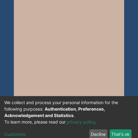
and asymptotic normality of the
estimator of the parametric part and
the almost sure convergence of the
estimator of the non-parametric part.
The performance of the estimators are
illustrated by simulated and real data. In
the second, we are interested in the
case where the response variable is
"Missing at random". We generalize the
results obtained in the first part, by
showing the convergence in probability
and the asymptotic normality of the
functional version. A comparative study
with simulated data between this model
We collect and process your personal information for the
following purposes:
Authentication, Preferences,
and existing models is proposed.
Acknowledgement and Statistics
.
To learn more, please read our
privacy policy
.
Customize
Decline
That's ok