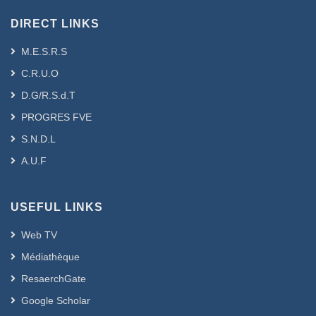
spatiale des deux estimateurs à noyau
Summary
pour les deux composantes (linéaire et
DIRECT LINKS
Predicting the future behavior of
non paramétrique) quand les données
chaotic time series in the last decade
sont complètes. Les propriétés
M.E.S.R.S
has become an important subject in
asymptotiques de ces deux estimateurs
C.R.U.O
statistical science. In this thesis, we are
sont établies. On démontre la
D.G/R.S.d.T
interested in the application of artificial
convergence presque sûr et la normalité
neural networks and genetic algorithms
PROGRES FVE
asymptotique de l’estimateur de la
to estimate the parameters of the chaos
partieparamétrique et la convergence
S.N.D.L
time series simulated (Logistics Map
presque sûr de l’estimateur de la partie
A.U.F
Template), to confirm the effectiveness
non-paramétrique. La performance des
of these new mechanisms, as well as
estimateurs sont illustrés par des
the method Box ; Jenkins then compare
données simulées et réelles. Dans la
USEFUL LINKS
the results obtained.
deuxième, on s’intéresse au cas où la
Web TV
variable réponse est « Missing at
random ». On généralise les résultats
Médiathèque
obtenus dans la première partie, en
ResaerchGate
montrant la convergence en probabilité
Google Scholar
et la normalité asymptotique de la