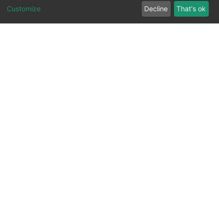
Customize
Decline
That's ok
All Rights Reserved. 2023 ©
UNIVERSITY OF Djilali
Liabes
BP 89, Sidi Bel Abbes, 22000-Algeria
.
PLATFORM DEVELOPED BY
DSPACE LYRASIS.
Designed by
Information System Section (S.I) -
C.S.R.I.C.T.E.D