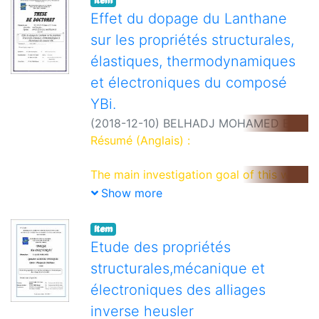
Item
Effet du dopage du Lanthane
sur les propriétés structurales,
élastiques, thermodynamiques
et électroniques du composé
YBi.
(
2018-12-10
)
BELHADJ MOHAMED EL
AMINE
Résumé (Anglais) :
;
Encadreur: Rached Djamel
The main investigation goal of this work
is to give report on the effect of
Show more
Lanthanide doping in YBi. The present
results were done by means of DFT
Item
calculations. The analysis of structural
Etude des propriétés
calculations reveals that, the lattice
structurales,mécanique et
parameters of LaxY1-xBi varies linearly
électroniques des alliages
with the investigated concentration x,
inverse heusler
which indicates that the Vegard's law is