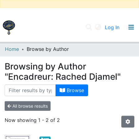
(current
Log In
UNIVERSITY OF D.L SIDI BEL ABBES
Home
Browse by Author
Communities & Collections
Browsing by Author
All of DSpace
"Encadreur: Rached Djamel"
Browse
All browse results
Now showing
1 - 2 of 2