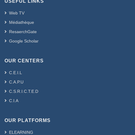
USEFUL LINKS
été entrepris ces dernières années.
Mots clés : Activités humaines,
Web TV
Pollution, Déchets ménagers, Gestion,
Médiathèque
Traitement, Valorisation, Sidi Bel Abbes.
ResaerchGate
Abstract : ( Anglais )
The human activities generate waste,
Google Scholar
thus causing the transfer of the
pollutants towards the natural
OUR CENTERS
environments which can compromise
biological life. Waste generally
C.E.I.L
constitutes a potential source of
C.A.P.U
significant pollution. It is necessary to
treat them in order to lead either to the
C.S.R.I.C.T.E.D
reduction of their quantity and their
C.I.A
harmful potential for the man and his
environment, or with a valorization.
The objective of our study is an
OUR PLATFORMS
expertise on the current management
ELEARNING
of urban waste and and means