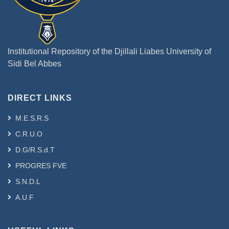
une
valorisation.
L’objectif de notre étude est une
expertise de la gestion actuelle des
Institutional Repository of the Djillali Liabes University of
déchets urbains et des moyens mis en
Sidi Bel Abbes
œuvre pour une meilleure prise en
charge. C’est dans ce contexte,, on a
réalisé une enquête auprès des services
DIRECT LINKS
concernés par la gestion des déchets
ménagers de Sidi Bel Abbés, afin
M.E.S.R.S
d'identifier le processus actuel de la
C.R.U.O
gestion
D.G/R.S.d.T
des déchets depuis leur collecte jusqu'à
leur traitement final.
PROGRES FVE
Les résultats dégagés de cette enquête
S.N.D.L
ont révélés que la gestion actuelle des
A.U.F
déchets manque d'efficacité et
s'effectue avec beaucoup
d'insuffisance, malgré les efforts qui ont