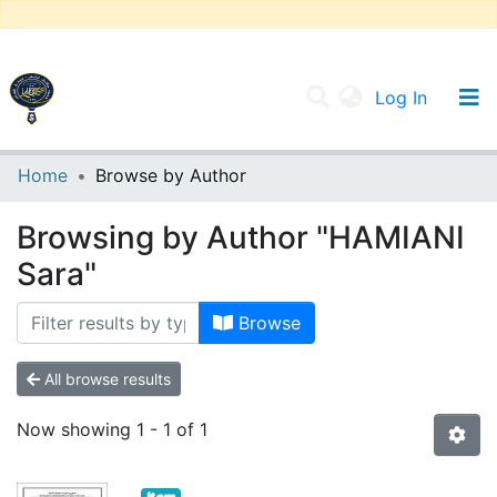
(current
Log In
UNIVERSITY OF D.L SIDI BEL ABBES
Home
Browse by Author
Communities & Collections
Browsing by Author "HAMIANI
All of DSpace
Sara"
Browse
All browse results
Now showing
1 - 1 of 1