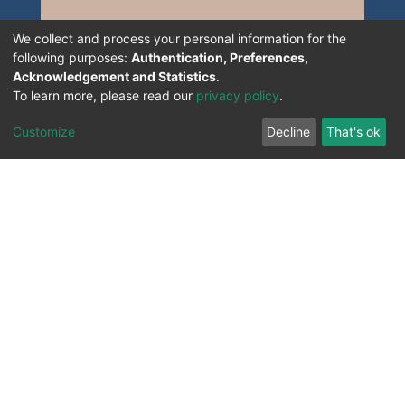
Treatment, Valorization, Sid Bel Abbès.
We collect and process your personal information for the
following purposes:
Authentication, Preferences,
Acknowledgement and Statistics
.
To learn more, please read our
privacy policy
.
Customize
Decline
That's ok
All Rights Reserved. 2023 ©
UNIVERSITY OF Djilali
Liabes
BP 89, Sidi Bel Abbes, 22000-Algeria
.
PLATFORM DEVELOPED BY
DSPACE LYRASIS.