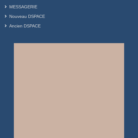
implemented for best dealt with. It is in
MESSAGERIE
this context, one carried out an
Nouveau DSPACE
investigation near the services
Ancien DSPACE
concerned with the management of
domestic waste of Sidi Bel Abbès cities,
in order to identify current process of
the management
of waste from their collection to their
final treatment.
The released results of this
investigation revealed that the current
management of waste misses
effectiveness and is carried out with
much insufficiency, in spite of the
efforts which were made these last
years.
Key words: Human activities, Pollution,
Waste domestic, Management,