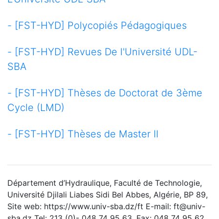
- [FST-HYD] Polycopiés Pédagogiques
- [FST-HYD] Revues De l'Université UDL-
SBA
- [FST-HYD] Thèses de Doctorat de 3ème
Cycle (LMD)
- [FST-HYD] Thèses de Master II
Département d’Hydraulique, Faculté de Technologie,
Université Djilali Liabes Sidi Bel Abbes, Algérie, BP 89,
Site web: https://www.univ-sba.dz/ft E-mail: ft@univ-
sba.dz Tel: 213 (0)- 048 74 95 63, Fax: 048 74 95 62