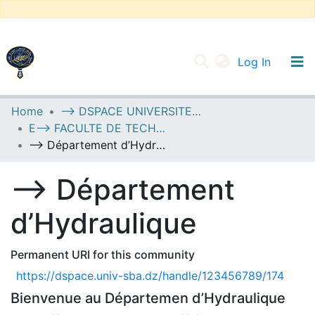
(current
Log In
UNIVERSITY OF D.L SIDI BEL ABBES
Home
--> DSPACE UNIVERSITE DJILALLI LIABES DE SIDI BEL ABBES
E--> FACULTE DE TECHNOLOGIE
Communities & Collections
--> Département d’Hydraulique
All of DSpace
--> Département
Statistics
d’Hydraulique
Permanent URI for this community
https://dspace.univ-sba.dz/handle/123456789/174
Bienvenue au Départemen d’Hydraulique