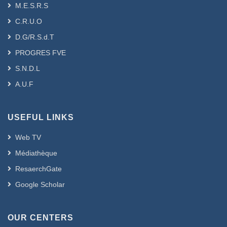
M.E.S.R.S
C.R.U.O
D.G/R.S.d.T
PROGRES FVE
S.N.D.L
A.U.F
USEFUL LINKS
Web TV
Médiathèque
ResaerchGate
Google Scholar
OUR CENTERS