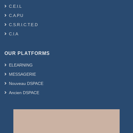
C.E.I.L
C.A.P.U
C.S.R.I.C.T.E.D
C.I.A
OUR PLATFORMS
ELEARNING
MESSAGERIE
Nouveau DSPACE
Ancien DSPACE