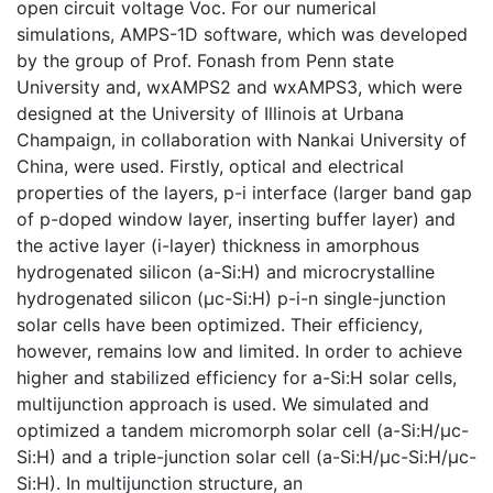
open circuit voltage Voc. For our numerical
simulations, AMPS-1D software, which was developed
by the group of Prof. Fonash from Penn state
University and, wxAMPS2 and wxAMPS3, which were
designed at the University of Illinois at Urbana
Champaign, in collaboration with Nankai University of
China, were used. Firstly, optical and electrical
properties of the layers, p-i interface (larger band gap
of p-doped window layer, inserting buffer layer) and
the active layer (i-layer) thickness in amorphous
hydrogenated silicon (a-Si:H) and microcrystalline
hydrogenated silicon (μc-Si:H) p-i-n single-junction
solar cells have been optimized. Their efficiency,
however, remains low and limited. In order to achieve
higher and stabilized efficiency for a-Si:H solar cells,
multijunction approach is used. We simulated and
optimized a tandem micromorph solar cell (a-Si:H/μc-
Si:H) and a triple-junction solar cell (a-Si:H/μc-Si:H/μc-
Si:H). In multijunction structure, an