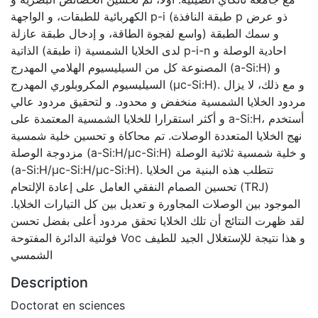
الكهربائية للطبقات، و الواجهة p-i (طبقة النافذة p ذو عرض
واسع لفجوة الطاقة، و إدخال طبقة عازلة) و سمك الطبقة
الذاتية (طبقة i) لدى الخلايا الشمسية p-i-n احادية الوصلة و
المصنوعة كل من السيليسيوم الهلامي المهدرج (a-Si:H) و
السيليسيوم المكروبلوري المهدرج (μc-Si:H). و مع ذلك، لا يزال
مردود الخلايا الشمسية منخفض و محدود. و لتحقيق مردود عالي
و أكثر استقرارا للخلايا الشمسية المعتمدة على a-Si:H، أستخدم
نهج الخلايا المتعددة الوصلات. تم محاكاة و تحسين خلية شمسية
مزدوجة الوصلة (a-Si:H/μc-Si:H) و خلية شمسية ثلاثية الوصلة
(a-Si:H/μc-Si:H/μc-Si:H). تتطلب هذه البنية من الخلايا
تحسين الصمام النفقي العامل على إعادة الإلتحام (TRJ)
الموجود بين الوصلات المجاورة و تعديل بين كل التيارات الخلايا.
لقد ظهرت النتائج أن تلك الخلايا تحقق مردود أعلى بفضل تحسن
فولتية الدائرة المفتوحة Voc و هذا نتيجة للإستغلال الجيد للطيف
الشمسي
Description
Doctorat en sciences