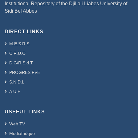
Institutional Repository of the Djillali Liabes University of
Sidi Bel Abbes
DIRECT LINKS
M.E.S.R.S
C.R.U.O
D.G/R.S.d.T
PROGRES FVE
S.N.D.L
A.U.F
USEFUL LINKS
Web TV
Médiathèque