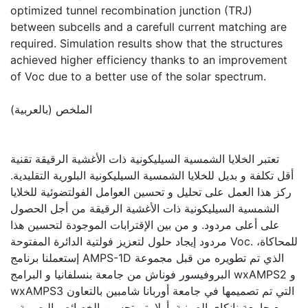
optimized tunnel recombination junction (TRJ)
between subcells and a carefull current matching are
required. Simulation results show that the structures
achieved higher efficiency thanks to an improvement
of Voc due to a better use of the solar spectrum.
الملخص (بالعربية)
تعتبر الخلايا الشمسية السيليكونية ذات الأغشية الرقيقة تقنية
أقل تكلفة و بديل للخلايا الشمسية السيليكونية البلورية التقليدية.
ركز هذا العمل على تحليل و تحسين العوامل الفولتضوئية للخلايا
الشمسية السيليكونية ذات الأغشية الرقيقة من أجل الحصول
على أعلى مردود. و من بين الإقترابات الموجودة لتحسين هذا
مردود إيجاد حلول لتعزيز فولتية الدائرة المفتوحة Voc. للمحاكاة،
إستعملنا برنامج AMPS-1D الذي تم تطويره من قبل مجموعة
البروفيسور فوناش من جامعة بنسلفانيا و البرامج wxAMPS2 و
wxAMPS3 التي تم تصميمها في جامعة أوربانا شامبين بالتعاون
مع جامعة نانكاي الصينية. أولا، تم تحسين الخصائص البصرية و