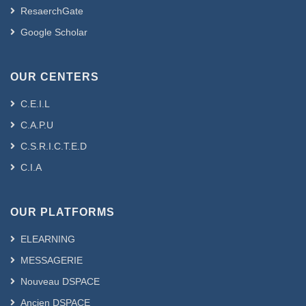
ResaerchGate
Google Scholar
OUR CENTERS
C.E.I.L
C.A.P.U
C.S.R.I.C.T.E.D
C.I.A
OUR PLATFORMS
ELEARNING
MESSAGERIE
Nouveau DSPACE
Ancien DSPACE