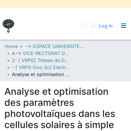
(current
Log In
UNIVERSITY OF D.L SIDI BEL ABBES
Home
--> DSPACE UNIVERSITE DJILALLI LIABES DE SIDI BEL ABBES
A--> VICE-RECTORAT DE LA POST-GRADUATION
Communities & Collections
2- [ VRPG] Thèses de Doctorat en Sciences
All of DSpace
- [ VRPG-Doc-Sc] Electronique --- إلكترونيك
Analyse et optimisation des paramètres photovoltaïques dans les cellules solaires à simple jonction, tandem et triple-jonction en technologie couches minces de silicium
Statistics
Analyse et optimisation
des paramètres
photovoltaïques dans les
cellules solaires à simple