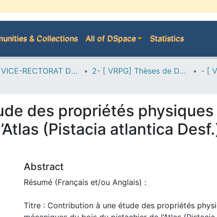
nities & Collections
All of DSpace
Statistics
A--> VICE-RECTORAT DE LA POST-GRADUATION
2- [ VRPG] Thèses de Doctorat en Sciences
tude des propriétés physique
’Atlas (Pistacia atlantica Desf
Abstract
Résumé (Français et/ou Anglais) :
Titre : Contribution à une étude des propriétés phys