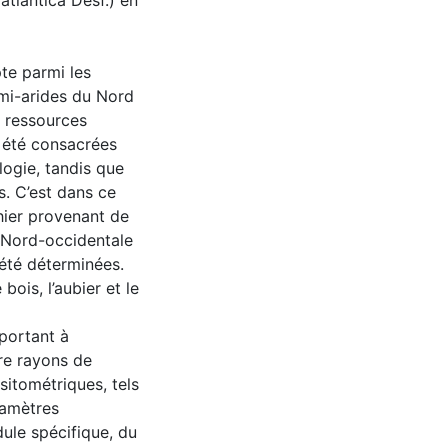
atlantica Desf.) en
pte parmi les
emi-arides du Nord
s ressources
 été consacrées
logie, tandis que
s. C’est dans ce
hier provenant de
e Nord-occidentale
 été déterminées.
ois, l’aubier et le
portant à
tre rayons de
sitométriques, tels
ramètres
ule spécifique, du