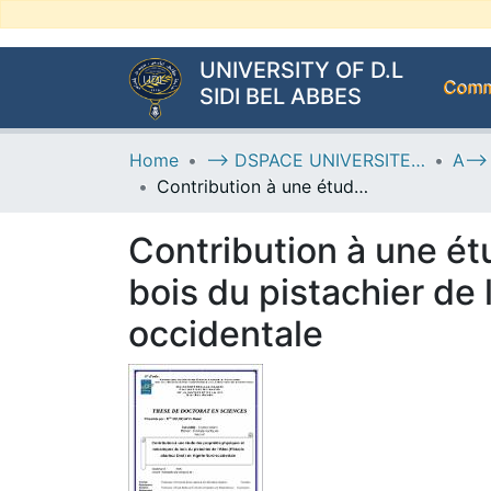
UNIVERSITY OF D.L
Commu
SIDI BEL ABBES
Home
--> DSPACE UNIVERSITE DJILALLI LIABES DE SIDI BEL ABBES
Contribution à une étude des propriétés physiques et mécaniques du bois du pistachier de l’Atlas (Pistacia atlantica Desf.) en Algérie Nord-occidentale
Contribution à une é
bois du pistachier de l
occidentale