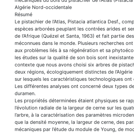
mécaniques du bois du pistachier de l’Atlas (Pistacia 
Algérie Nord-occidentale
Résumé
Le pistachier de l’Atlas, Pistacia atlantica Desf., com
espèces arborées peuplant les contrées arides et s
de l’Afrique (Quézel et Santa, 1963) et fait partie de
méconnues dans le monde. Plusieurs recherches ont
aux problèmes liés à sa régénération et sa phytoéco
les études sur la qualité de son bois sont inexistante
contexte que nous avons choisi six arbres de pistac
deux régions, écologiquement distinctes de l’Algéri
sur lesquels les caractéristiques technologiques ont
Les différentes analyses ont concerné deux types de b
duramen.
Les propriétés déterminées étaient physiques se rap
l’évolution radiale de la largeur de cerne sur les qua
l’arbre, à la caractérisation des paramètres microden
que la densité moyenne, la largeur de cerne, des pa
mécaniques par l’étude du module de Young, de mod