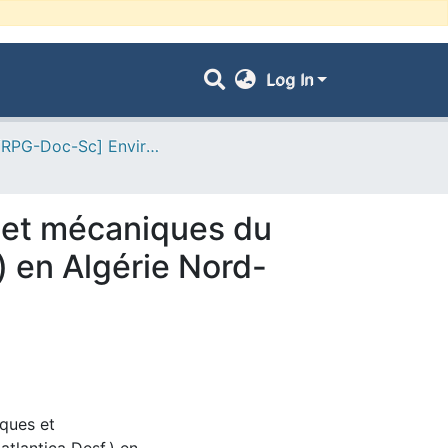
Log In
- [ VRPG-Doc-Sc] Environnement --- محيط
s et mécaniques du
.) en Algérie Nord-
iques et