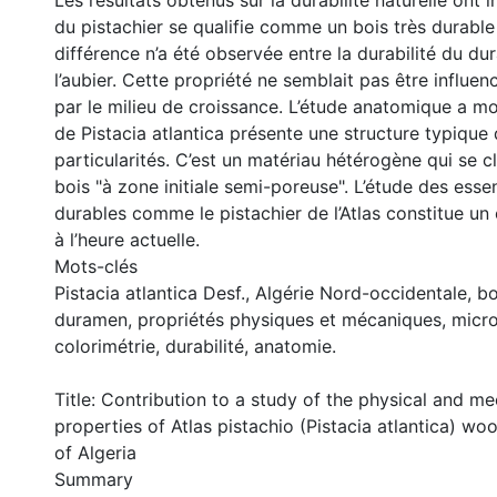
Les résultats obtenus sur la durabilité naturelle ont 
du pistachier se qualifie comme un bois très durable
différence n’a été observée entre la durabilité du du
l’aubier. Cette propriété ne semblait pas être influe
par le milieu de croissance. L’étude anatomique a mo
de Pistacia atlantica présente une structure typique 
particularités. C’est un matériau hétérogène qui se c
bois "à zone initiale semi-poreuse". L’étude des ess
durables comme le pistachier de l’Atlas constitue un
à l’heure actuelle.
Mots-clés
Pistacia atlantica Desf., Algérie Nord-occidentale, bo
duramen, propriétés physiques et mécaniques, micro
colorimétrie, durabilité, anatomie.
Title: Contribution to a study of the physical and me
properties of Atlas pistachio (Pistacia atlantica) w
of Algeria
Summary