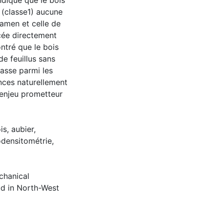
indiqué que le bois
 (classe1) aucune
ramen et celle de
ncée directement
ntré que le bois
de feuillus sans
lasse parmi les
ences naturellement
 enjeu prometteur
is, aubier,
densitométrie,
chanical
ood in North-West