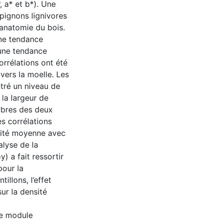
, a* et b*). Une
mpignons lignivores
’anatomie du bois.
une tendance
 une tendance
orrélations ont été
 vers la moelle. Les
ntré un niveau de
la largeur de
rbres des deux
s corrélations
nsité moyenne avec
alyse de la
 a fait ressortir
pour la
illons, l’effet
ur la densité
le module