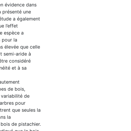
 en évidence dans
a présenté une
 étude a également
e l’effet
te espèce a
 pour la
s élevée que celle
at semi-aride à
 être considéré
éité et à sa
hautement
ypes de bois,
variabilité de
 arbres pour
trent que seules la
ans la
bois de pistachier.