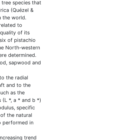
e tree species that
frica (Quézel &
 the world.
elated to
uality of its
six of pistachio
the North-western
were determined.
wood, sapwood and
o the radial
aft and to the
such as the
(L *, a * and b *)
dulus, specific
of the natural
o performed in
increasing trend