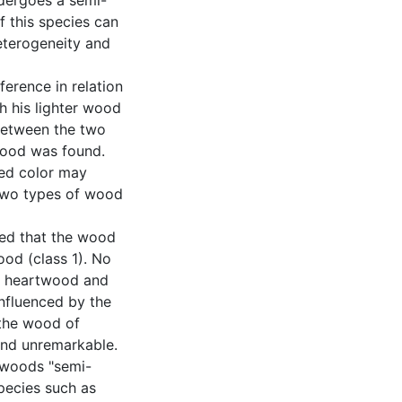
undergoes a semi-
f this species can
eterogeneity and
ference in relation
 his lighter wood
 between the two
wood was found.
red color may
 two types of wood
ated that the wood
ood (class 1). No
of heartwood and
nfluenced by the
the wood of
 and unremarkable.
e woods "semi-
species such as