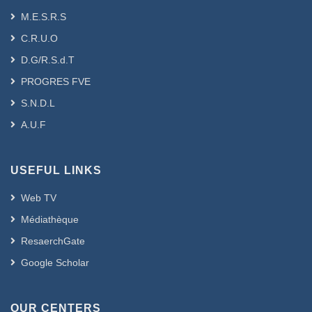
M.E.S.R.S
C.R.U.O
D.G/R.S.d.T
PROGRES FVE
S.N.D.L
A.U.F
USEFUL LINKS
Web TV
Médiathèque
ResaerchGate
Google Scholar
OUR CENTERS