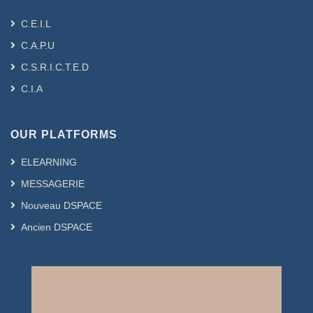
C.E.I.L
C.A.P.U
C.S.R.I.C.T.E.D
C.I.A
OUR PLATFORMS
ELEARNING
MESSAGERIE
Nouveau DSPACE
Ancien DSPACE