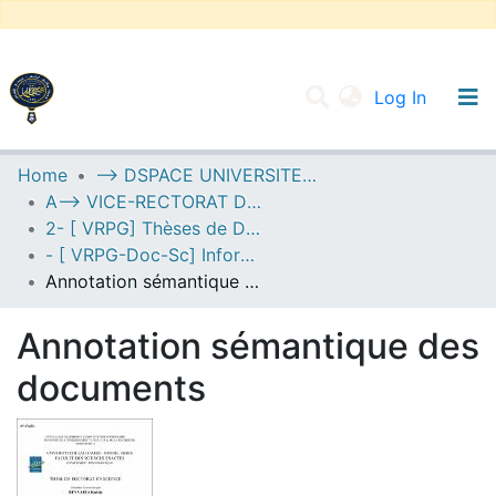
(current
Log In
UNIVERSITY OF D.L SIDI BEL ABBES
Home
--> DSPACE UNIVERSITE DJILALLI LIABES DE SIDI BEL ABBES
A--> VICE-RECTORAT DE LA POST-GRADUATION
Communities & Collections
2- [ VRPG] Thèses de Doctorat en Sciences
All of DSpace
- [ VRPG-Doc-Sc] Informatique --- إعلام آلي
Annotation sémantique des documents
Statistics
Annotation sémantique des
documents