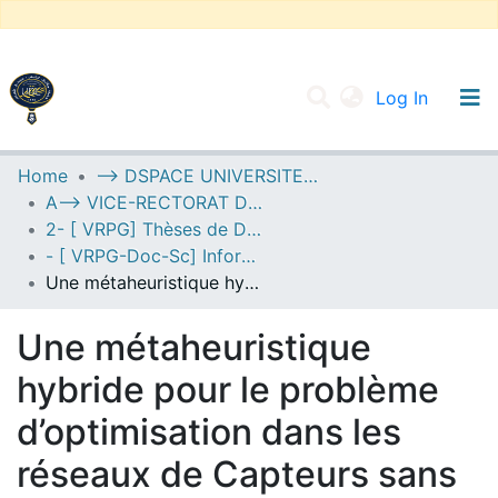
(current
Log In
UNIVERSITY OF D.L SIDI BEL ABBES
Home
--> DSPACE UNIVERSITE DJILALLI LIABES DE SIDI BEL ABBES
A--> VICE-RECTORAT DE LA POST-GRADUATION
Communities & Collections
2- [ VRPG] Thèses de Doctorat en Sciences
All of DSpace
- [ VRPG-Doc-Sc] Informatique --- إعلام آلي
Une métaheuristique hybride pour le problème d’optimisation dans les réseaux de Capteurs sans fils
Statistics
Une métaheuristique
hybride pour le problème
d’optimisation dans les
réseaux de Capteurs sans