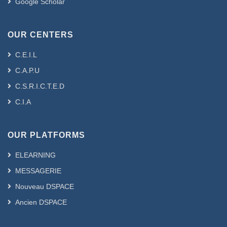
Google Scholar
OUR CENTERS
C.E.I.L
C.A.P.U
C.S.R.I.C.T.E.D
C.I.A
OUR PLATFORMS
ELEARNING
MESSAGERIE
Nouveau DSPACE
Ancien DSPACE