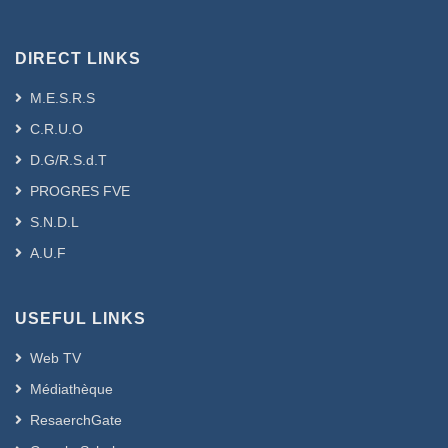
DIRECT LINKS
M.E.S.R.S
C.R.U.O
D.G/R.S.d.T
PROGRES FVE
S.N.D.L
A.U.F
USEFUL LINKS
Web TV
Médiathèque
ResaerchGate