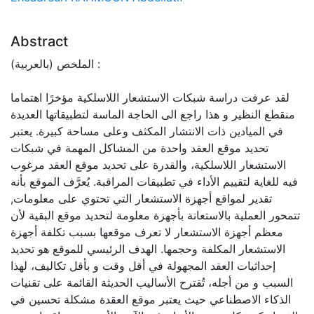
Abstract
الملخص (بالعربية) :
لقد عرفت دراسة شبكات الاستشعار اللاسلكية مؤخرًا اهتماما
منقطع النظير و هذا راجع الى الحاجة الماسة لتطبيقاتها العديدة
في الميادين ذات الانتشار المكثف وعلى مساحة كبيرة. يعتبر
تحديد موقع العقد واحدة من المشاكل المهمة في شبكات
الاستشعار اللاسلكية، والقدرة على تحديد موقع العقد مرغوب
فيه للغاية لتقييم الأداء في تطبيقات المراقبة. يُعرَّف الموقع بأنه
تقدير لمواقع أجهزة الاستشعار التي تحتوي على معلومات,
تتمحور العملية بالاستعانة بأجهزة معلومة لتحديد موقع البقية لأن
معظم أجهزة الاستشعار لا تعرف موقعها بسبب تكلفة أجهزة
الاستشعار المكلفة وحجمها. الهدف الرئيسي للموقع هو تحديد
إحداثيات العقد المجهولة في أقل وقت و بأقل تكاليف، لهذا
السبب و من أجله، تُقترح الأساليب الحديثة القائمة على تقنيات
الذكاء الاصطناعي حيث يعتبر موقع العقدة مشكلة تحسين في