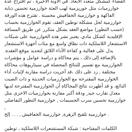
الفضاء كمشكل متعدد الأبعاد. في الآونة الأخيرة ، تم اقتراح عدة
خوارزميات مثل خوريزمية لهب العثة خوارزمية تحسين ذبابة
الفاكهة و خوارزمية الخفافيش محسنة . تقترح هذه الورقة
خوارزمية لحل مشكلة توطين العقد، تقوم الخوارزمية بحساب
(حسب التطور) مواضع العقد بشكل متكرر عن طريق المسافة
الإقليدية كشكل مادي. يعتبر نشر هذه الخوارزمية على شبكات
الاستشعار اللاسلكية ذات نطاق واسع مع مئات أجهزة الاستشعار
يدل على فعالية و كفاءة الأداء اللائق لتحديد موقع العقدة.
بالإضافة إلى ذلك ، يتم محاكاة و دراسة عوامل و مؤشرات
الخوارزمية مع تفسير للنتائج المحصلة في سيناريوهات محاكاة
مختلفة , زد على ذلك ،قد أجريت دراسة مقارنة لإثبات أداء
الخوارزمية المقترحة مع الخوارزميات الحديثة و ذات الصيت
الذائع، و قد أظهرت نتائج المحاكاة أن الخوارزمية المقترحة لديها
معدل تقارب جيد ٍ ودقة أكبر مقارنة بخوارزميات الاخرى مثل
خوارزمية تحسين سرب الجسيمات , خوارزمية التطور التفاضلي
,
خوارزمية تلقيح الزهرة, خوارزمية الخفافيش , . . . إلخ .
الكلمات المفتاحية : شبكة المستشعرات اللاسلكية ، توطين