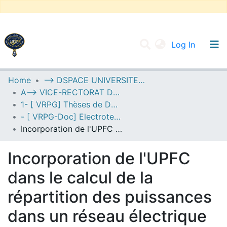
(current
Log In
UNIVERSITY OF D.L SIDI BEL ABBES
Home
--> DSPACE UNIVERSITE DJILALLI LIABES DE SIDI BEL ABBES
A--> VICE-RECTORAT DE LA POST-GRADUATION
Communities & Collections
1- [ VRPG] Thèses de Doctorat
All of DSpace
- [ VRPG-Doc] Electrotechnique --- كهروتقني
Incorporation de l'UPFC dans le calcul de la répartition des puissances dans un réseau électrique
Statistics
Incorporation de l'UPFC
dans le calcul de la
répartition des puissances
dans un réseau électrique