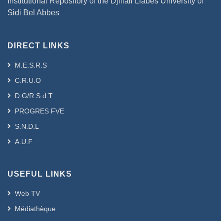
Institutional Repository of the Djillali Liabes University of
Sidi Bel Abbes
DIRECT LINKS
M.E.S.R.S
C.R.U.O
D.G/R.S.d.T
PROGRES FVE
S.N.D.L
A.U.F
USEFUL LINKS
Web TV
Médiathèque