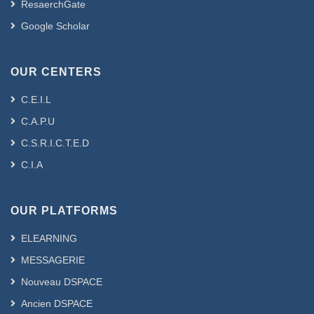
ResaerchGate
Google Scholar
OUR CENTERS
C.E.I.L
C.A.P.U
C.S.R.I.C.T.E.D
C.I.A
OUR PLATFORMS
ELEARNING
MESSAGERIE
Nouveau DSPACE
Ancien DSPACE