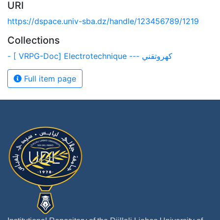
URI
https://dspace.univ-sba.dz/handle/123456789/1219
Collections
- [ VRPG-Doc] Electrotechnique --- كهروتقني
Full item page