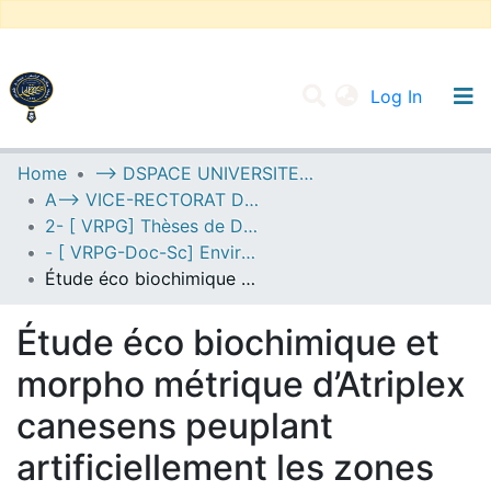
(current
Log In
UNIVERSITY OF D.L SIDI BEL ABBES
Home
--> DSPACE UNIVERSITE DJILALLI LIABES DE SIDI BEL ABBES
A--> VICE-RECTORAT DE LA POST-GRADUATION
Communities & Collections
2- [ VRPG] Thèses de Doctorat en Sciences
All of DSpace
- [ VRPG-Doc-Sc] Environnement --- محيط
Étude éco biochimique et morpho métrique d’Atriplex canesens peuplant artificiellement les zones steppiques d’Algérie occidental : cas d’Ain Skhouna de la wilaya de Saïda.
Statistics
Étude éco biochimique et
morpho métrique d’Atriplex
canesens peuplant
artificiellement les zones