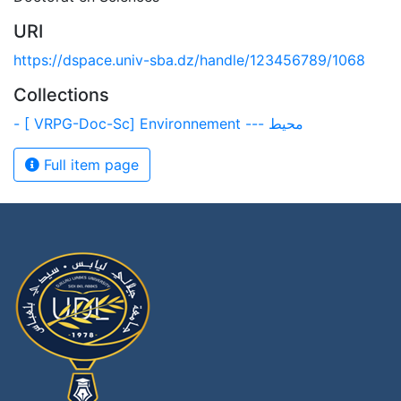
URI
https://dspace.univ-sba.dz/handle/123456789/1068
Collections
- [ VRPG-Doc-Sc] Environnement --- محيط
Full item page