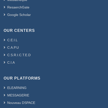
ResaerchGate
Google Scholar
OUR CENTERS
C.E.I.L
C.A.P.U
C.S.R.I.C.T.E.D
C.I.A
OUR PLATFORMS
ELEARNING
MESSAGERIE
Nouveau DSPACE