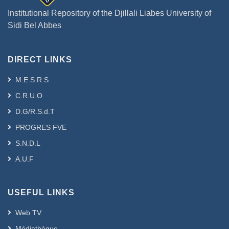
Institutional Repository of the Djillali Liabes University of
Sidi Bel Abbes
DIRECT LINKS
M.E.S.R.S
C.R.U.O
D.G/R.S.d.T
PROGRES FVE
S.N.D.L
A.U.F
USEFUL LINKS
Web TV
Médiathèque