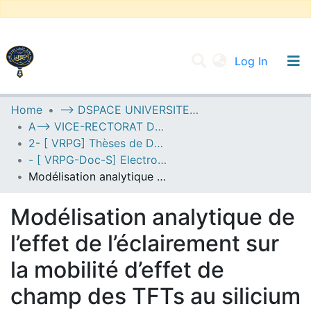
(current
Log In
UNIVERSITY OF D.L SIDI BEL ABBES
Home
--> DSPACE UNIVERSITE DJILALLI LIABES DE SIDI BEL ABBES
A--> VICE-RECTORAT DE LA POST-GRADUATION
Communities & Collections
2- [ VRPG] Thèses de Doctorat en Sciences
All of DSpace
- [ VRPG-Doc-S] Electronique
Modélisation analytique de l’effet de l’éclairement sur la mobilité d’effet de champ des TFTs au silicium polycristallin.
Statistics
Modélisation analytique de
l’effet de l’éclairement sur
la mobilité d’effet de
champ des TFTs au silicium