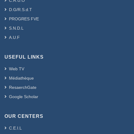
C.R.U.O
D.G/R.S.d.T
PROGRES FVE
S.N.D.L
A.U.F
USEFUL LINKS
Web TV
Médiathèque
ResaerchGate
Google Scholar
OUR CENTERS
C.E.I.L