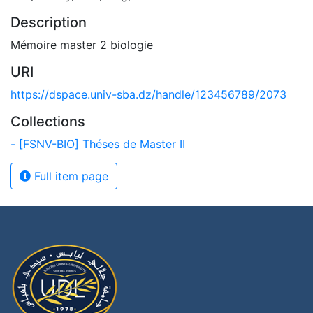
Description
Mémoire master 2 biologie
URI
https://dspace.univ-sba.dz/handle/123456789/2073
Collections
- [FSNV-BIO] Théses de Master II
Full item page