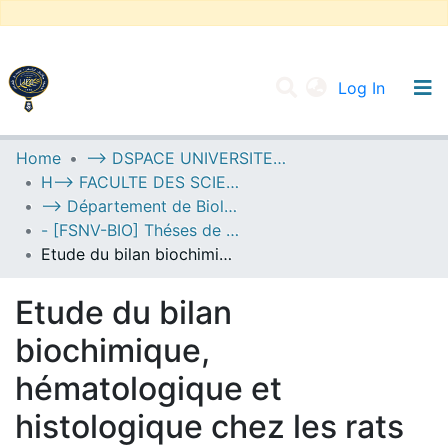
(current
Log In
UNIVERSITY OF D.L SIDI BEL ABBES
Home
--> DSPACE UNIVERSITE DJILALLI LIABES DE SIDI BEL ABBES
H--> FACULTE DES SCIENCES DE LA NATURE ET DE LA VIE
Communities & Collections
--> Département de Biologie
All of DSpace
- [FSNV-BIO] Théses de Master II
Etude du bilan biochimique, hématologique et histologique chez les rats wistar intoxiqué par le mercure
Statistics
Etude du bilan
biochimique,
hématologique et
histologique chez les rats