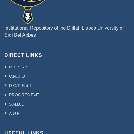
Institutional Repository of the Djillali Liabes University of
Sidi Bel Abbes
DIRECT LINKS
M.E.S.R.S
C.R.U.O
D.G/R.S.d.T
PROGRES FVE
S.N.D.L
A.U.F
USEFUL LINKS