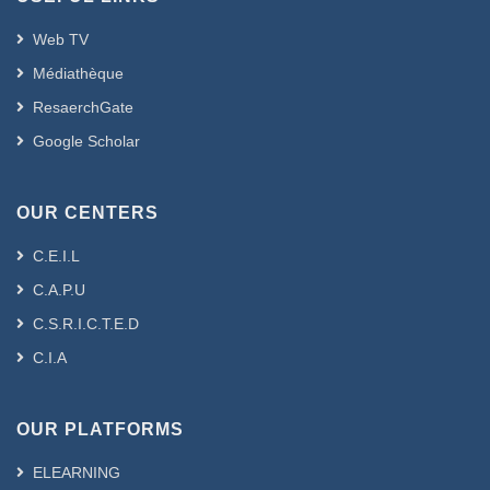
Web TV
Médiathèque
ResaerchGate
Google Scholar
OUR CENTERS
C.E.I.L
C.A.P.U
C.S.R.I.C.T.E.D
C.I.A
OUR PLATFORMS
ELEARNING