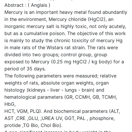
Abstract : ( Anglais )
Mercury is an important heavy metal found abundantly
in the environment, Mercury chloride (HgCl2), an
inorganic mercury salt is highly toxic, not only acutely,
but as a cumulative poison. The objective of this work
is mainly to study the chronic toxicity of mercury Hg
in male rats of the Wistars rat strain. The rats were
divided into two groups; control group, group
exposed to Mercury (0.25 mg HgCl2 / kg body) for a
period of 35 days.
The following parameters were measured; relative
weights of rats, absolute organ weights, organ
histology (kidneys - liver - lungs - brain) and
hematological parameters (GR, CCMH, GB, TCMH,
HbG,
HCT, VGM, PLQ). And biochemical parameters (ALT,
AST ,CRE ,GLU, ,UREA UV, GGT, PAL , phosphore,
protide ,TG Bio, Chol Bio).