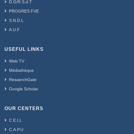
D.G/R.S.d.T
PROGRES FVE
S.N.D.L
A.U.F
USEFUL LINKS
Web TV
Médiathèque
ResaerchGate
Google Scholar
OUR CENTERS
C.E.I.L
C.A.P.U