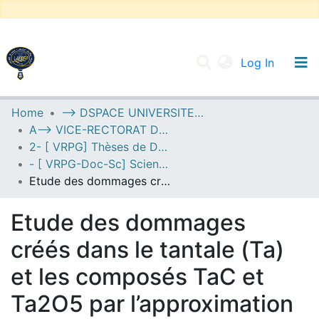
(current
Log In
UNIVERSITY OF D.L SIDI BEL ABBES
Home
--> DSPACE UNIVERSITE DJILALLI LIABES DE SIDI BEL ABBES
A--> VICE-RECTORAT DE LA POST-GRADUATION
Communities & Collections
2- [ VRPG] Thèses de Doctorat en Sciences
All of DSpace
- [ VRPG-Doc-Sc] Sciences physiques --- علوم فيزيائية
Etude des dommages créés dans le tantale (Ta) et les composés TaC et Ta2O5 par l’approximation des collisions binaires (BCA)
Statistics
Etude des dommages
créés dans le tantale (Ta)
et les composés TaC et
Ta2O5 par l’approximation