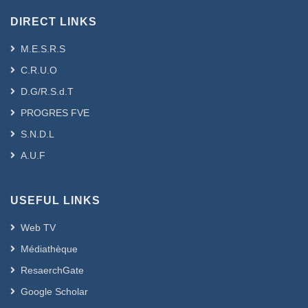
DIRECT LINKS
M.E.S.R.S
C.R.U.O
D.G/R.S.d.T
PROGRES FVE
S.N.D.L
A.U.F
USEFUL LINKS
Web TV
Médiathèque
ResaerchGate
Google Scholar