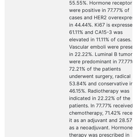
55.55%. Hormone receptors
were positive in 77.77% of
cases and HER2 overexpres
in 44.44%. Ki67 is expressed 
61.11% and CA15-3 was
elevated in 11.11% of cases.
Vascular emboli were presen
in 22.22%. Luminal B tumors
were predominant in 77.77%. 
72.21% of the patients
underwent surgery, radical in
53.84% and conservative in
46.15%. Radiotherapy was
indicated in 22.22% of the
patients. In 77.77% received
chemotherapy, 71.42% recei
it as an adjuvant and 28.57%
as a neoadjuvant. Hormone
therapy was prescribed in