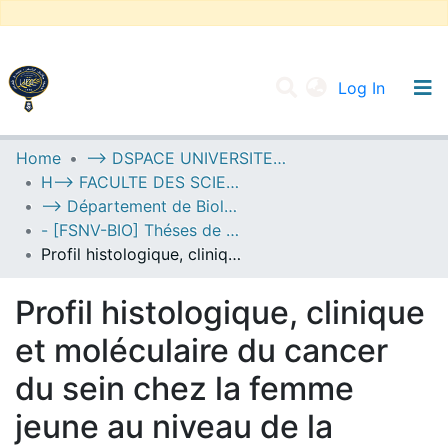
(current
Log In
UNIVERSITY OF D.L SIDI BEL ABBES
Home
--> DSPACE UNIVERSITE DJILALLI LIABES DE SIDI BEL ABBES
H--> FACULTE DES SCIENCES DE LA NATURE ET DE LA VIE
Communities & Collections
--> Département de Biologie
All of DSpace
- [FSNV-BIO] Théses de Master II
Profil histologique, clinique et moléculaire du cancer du sein chez la femme jeune au niveau de la wilaya de Sidi-Bel-Abbès
Statistics
Profil histologique, clinique
et moléculaire du cancer
du sein chez la femme
jeune au niveau de la