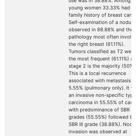
use was in 38.88%. Among
young women 33.33% had a
family history of breast cance
Self-examination of a nodule
observed in 88.88% and the
pathology most often involv
the right breast (61.11%).
Tumors classified as T2 were
the most frequent (61.11%) a
stage 2 is the majority (50%)
This is a local recurrence
associated with metastasis i
5.55% (pulmonary only). It w
an invasive non-specific type
carcinoma in 55.55% of case
with predominance of SBR II
grades (55.55%) followed by
SBR III grade (38.88%). Node
invasion was observed at