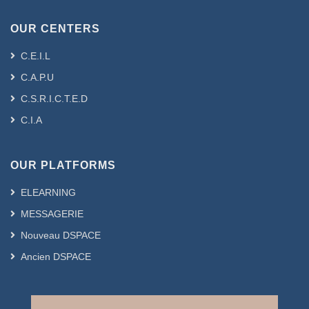
OUR CENTERS
C.E.I.L
C.A.P.U
C.S.R.I.C.T.E.D
C.I.A
OUR PLATFORMS
ELEARNING
MESSAGERIE
Nouveau DSPACE
Ancien DSPACE