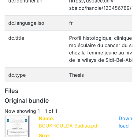
dc.identifier.uri
https://dspace.univ-
sba.dz/handle/123456789/1
dc.language.iso
fr
dc.title
Profil histologique, clinique e
moléculaire du cancer du sei
chez la femme jeune au nive
de la wilaya de Sidi-Bel-Abb
dc.type
Thesis
Files
Original bundle
Now showing
1 - 1 of 1
Name:
Down
BOUKHOULDA Badiaa.pdf
load
Size: