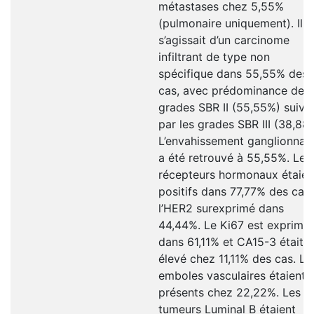
métastases chez 5,55%
(pulmonaire uniquement). Il
s’agissait d’un carcinome
infiltrant de type non
spécifique dans 55,55% des
cas, avec prédominance des
grades SBR II (55,55%) suivi
par les grades SBR III (38,88
L’envahissement ganglionnair
a été retrouvé à 55,55%. Les
récepteurs hormonaux étaien
positifs dans 77,77% des cas 
l’HER2 surexprimé dans
44,44%. Le Ki67 est exprimé
dans 61,11% et CA15-3 était
élevé chez 11,11% des cas. Le
emboles vasculaires étaient
présents chez 22,22%. Les
tumeurs Luminal B étaient