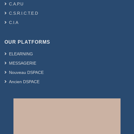
C.A.P.U
C.S.R.I.C.T.E.D
C.I.A
OUR PLATFORMS
ELEARNING
MESSAGERIE
Nouveau DSPACE
Ancien DSPACE