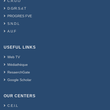
C.R.U.O
D.G/R.S.d.T
PROGRES FVE
S.N.D.L
A.U.F
USEFUL LINKS
Web TV
Médiathèque
ResaerchGate
Google Scholar
OUR CENTERS
C.E.I.L