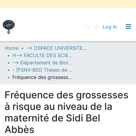
(current
Log In
UNIVERSITY OF D.L SIDI BEL ABBES
Home
--> DSPACE UNIVERSITE DJILALLI LIABES DE SIDI BEL ABBES
H--> FACULTE DES SCIENCES DE LA NATURE ET DE LA VIE
Communities & Collections
--> Département de Biologie
All of DSpace
- [FSNV-BIO] Théses de Master II
Fréquence des grossesses à risque au niveau de la maternité de Sidi Bel Abbès
Statistics
Fréquence des grossesses
à risque au niveau de la
maternité de Sidi Bel
Abbès