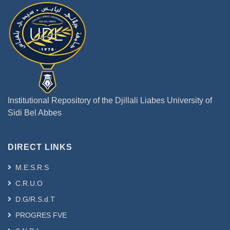
Institutional Repository of the Djillali Liabes University of
Sidi Bel Abbes
DIRECT LINKS
M.E.S.R.S
C.R.U.O
D.G/R.S.d.T
PROGRES FVE