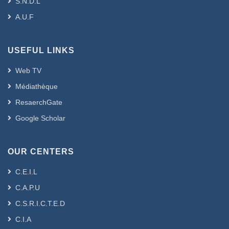
S.N.D.L
A.U.F
USEFUL LINKS
Web TV
Médiathèque
ResaerchGate
Google Scholar
OUR CENTERS
C.E.I.L
C.A.P.U
C.S.R.I.C.T.E.D
C.I.A