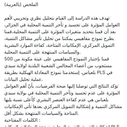
الملخص (بالعربية)
تهدف هذه الدراسة إلى القيام بتحليل نظري وتجريبي لأهم
العوامل المؤثرة على تجسيد و تأخر التنمية المحلية في الجزائر،
بعد أن قمنا بتحديد متغيرات المؤثرة على التنمية المحلية،قمنا
بطرح نموذج مفاهيمي يمكننا من تحليل تأثير مشاكل التنمية،
التمويل المركزي، الإمكانيات المتاحة، كفاءة الموارد البشرية
والسياسات المنتهجة على التنمية المحلية.
قمنا بإختبار النموذج المفاهيمي على عينة مكونة من 500
مستجوب من أعضاء المجالس الشعبية البلدية لولاية سيدي
بلعباس، إستخدمنا نموذج المعادلة الهيكلية بطريقة PLS في
عملية تحليل البيانات.
تؤكد النتائج التي توصلنا إليها صحة الفرضيات، بأنّ أهم العوامل
المؤثرة على عدم تجسيد وتأخر التنمية المحلية في بولاية سيدي
بلعباس هي عدم كفاءة العنصر البشري كأعلى نسبة يليها
مشاكل التنمية و إشكالية التمويل المركزي بعدها تأتي الإمكانيات
المتاحة والسياسات المنتهحة بشكل أقل.
الكلمات المفتاحية :
إشكالية التنمية، التنمية المحلية، نمذجة المعادلات الهيكلية PLS،