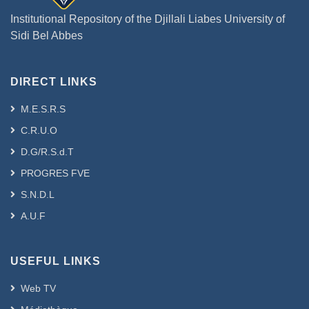
Institutional Repository of the Djillali Liabes University of
Sidi Bel Abbes
DIRECT LINKS
M.E.S.R.S
C.R.U.O
D.G/R.S.d.T
PROGRES FVE
S.N.D.L
A.U.F
USEFUL LINKS
Web TV