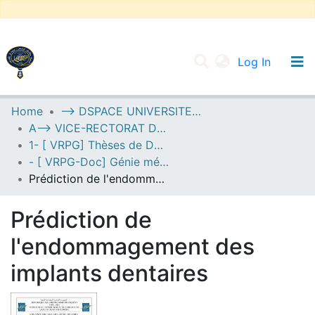
(current
Log In
UNIVERSITY OF D.L SIDI BEL ABBES
Home
--> DSPACE UNIVERSITE DJILALLI LIABES DE SIDI BEL ABBES
A--> VICE-RECTORAT DE LA POST-GRADUATION
Communities & Collections
1- [ VRPG] Thèses de Doctorat
All of DSpace
- [ VRPG-Doc] Génie mécanique --- هندسة ميكانيكية
Prédiction de l'endommagement des implants dentaires
Statistics
Prédiction de
l'endommagement des
implants dentaires