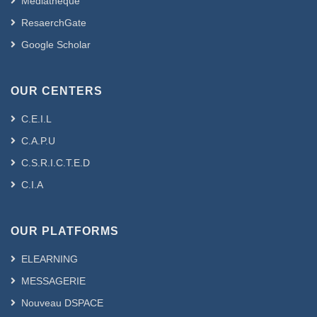
Médiathèque
ResaerchGate
Google Scholar
OUR CENTERS
C.E.I.L
C.A.P.U
C.S.R.I.C.T.E.D
C.I.A
OUR PLATFORMS
ELEARNING
MESSAGERIE
Nouveau DSPACE