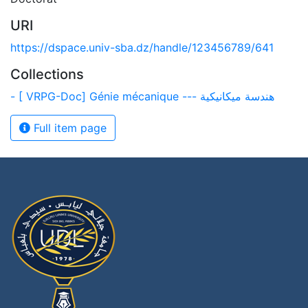
URI
https://dspace.univ-sba.dz/handle/123456789/641
Collections
- [ VRPG-Doc] Génie mécanique --- هندسة ميكانيكية
Full item page