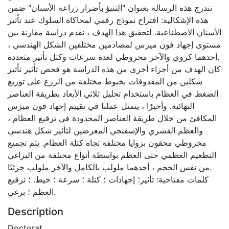
تندرج هذه الرسالة بعنوان "التنبؤ بأضرار زراعة الأسنان" ضمن
هذه الإشكالية: اقتراح نموذج رقمي لمحاكاة السلوك عند تأثير
الأسنان الاصطناعية. لتحقيق هذا الهدف ، نقدم دراسة مقارنة بين
مستوى إجهاد فون ميزس لمصادمين مختلفين الشكل الهندسي ،
أحدهما كروي والآخر مخروطي لعدة سرعات وكتل تأثير متعددة.
كان الهدف من أجزاء أخرى من هذه الدراسة هو فحص تأثير تأثير
شكلين من المقذوفات بخيوط مختلفة من الزرع على توزيع
الضغط في العظام باستخدام تحليل ثلاثي الأبعاد بطريقة العناصر
النهائية. وأخيرًا ، يتمثل عملنا في تقييم إجهاد فون ميزس
المكافئ من خلال طريقة العناصر المحدودة في ترقيع العظام ،
والعظم القشري والإسفنجي المعرضين لتأثير شكل هندسي
مخروطي محقون بزوايا مختلفة تجاه كتلة العظام. يتم تجميع
التطعيم العظمي حتى العظم بواسطة أنواع مختلفة من البراغي
من نفس الحجم ، أحدهما ملولب بالكامل والآخر ملولب جزئيًا.
كلمات مفتاحية: تأثير؛ إجهادات ؛ كتلة ؛ سرعة ؛ خيط. ؛ ترقيع
العظم ؛ برغي.
Description
Doctorat