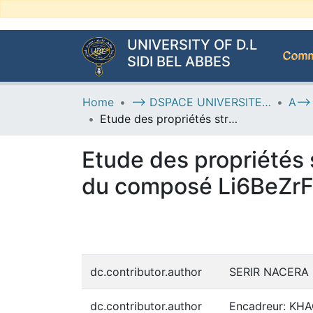
UNIVERSITY OF D.L
Commu
SIDI BEL ABBES
Home
--> DSPACE UNIVERSITE DJILALLI LIABES DE SIDI BEL ABBES
Etude des propriétés structurales, électroniques et thermodynamiques du composé Li6BeZrF12
Etude des propriétés
du composé Li6BeZr
dc.contributor.author
SERIR NACERA
dc.contributor.author
Encadreur: KHA