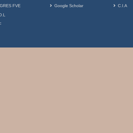
GRES FVE
Google Scholar
C.I.A
D.L
F