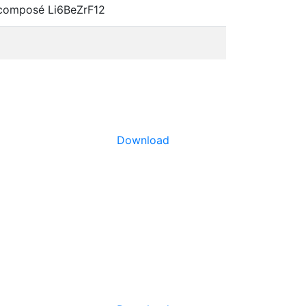
u composé Li6BeZrF12
Download