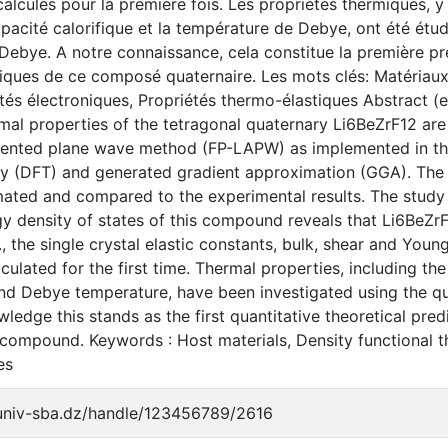
alculés pour la première fois. Les propriétés thermiques, y
apacité calorifique et la température de Debye, ont été étud
ebye. A notre connaissance, cela constitue la première pré
iques de ce composé quaternaire. Les mots clés: Matériaux 
tés électroniques, Propriétés thermo-élastiques Abstract (en
mal properties of the tetragonal quaternary Li6BeZrF12 are 
mented plane wave method (FP-LAPW) as implemented in t
ry (DFT) and generated gradient approximation (GGA). The t
ated and compared to the experimental results. The study 
y density of states of this compound reveals that Li6BeZrF1
, the single crystal elastic constants, bulk, shear and You
lculated for the first time. Thermal properties, including th
and Debye temperature, have been investigated using the q
ledge this stands as the first quantitative theoretical pred
 compound. Keywords : Host materials, Density functional t
es
.univ-sba.dz/handle/123456789/2616