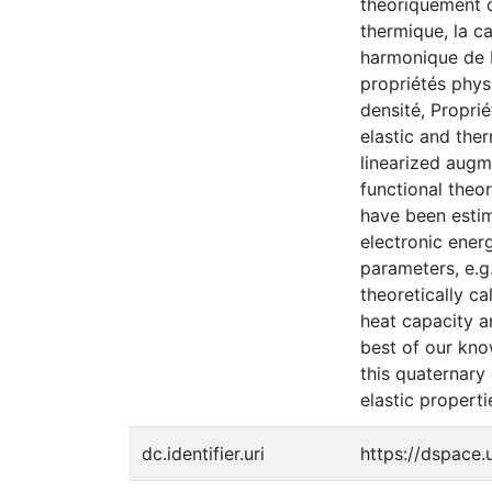
théoriquement c
thermique, la c
harmonique de D
propriétés phys
densité, Proprié
elastic and ther
linearized aug
functional theo
have been estim
electronic energ
parameters, e.g.
theoretically ca
heat capacity 
best of our know
this quaternary
elastic properti
dc.identifier.uri
https://dspace