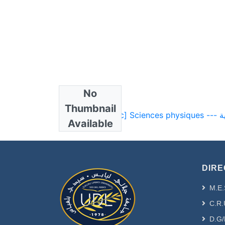
No
Collections
Thumbnail
- [ VR
Available
DIRE
M.E.
C.R.
D.G/