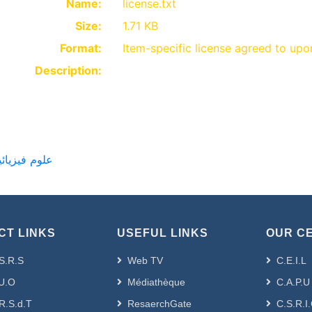
Name:
license.txt
Size:
1.71 KB
Format:
Item-specific license agreed to up
Description:
PG-Doc-Sc] Sciences physiques --- علوم فيزيائية
CT LINKS
USEFUL LINKS
OUR C
S.R.S
Web TV
C.E.I.L
U.O
Médiathèque
C.A.P.U
R.S.d.T
ResaerchGate
C.S.R.I