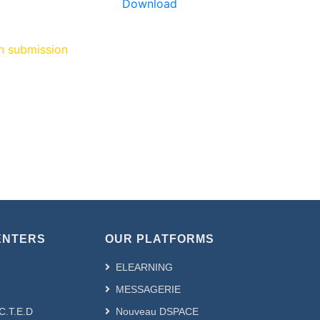
Download
on submission
ENTERS
OUR PLATFORMS
ELEARNING
MESSAGERIE
.C.T.E.D
Nouveau DSPACE