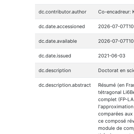
dc.contributor.author
Co-encadreur:
dc.date.accessioned
2026-07-07T10
dc.date.available
2026-07-07T10
dc.date.issued
2021-06-03
dc.description
Doctorat en sc
dc.description.abstract
Résumé (en Fran
tétragonal Li6B
complet (FP-LAP
l'approximation
comparées aux r
ce composé révè
module de compr