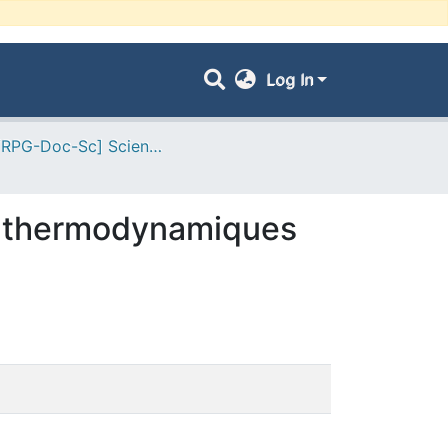
Log In
- [ VRPG-Doc-Sc] Sciences physiques --- علوم فيزيائية
et thermodynamiques