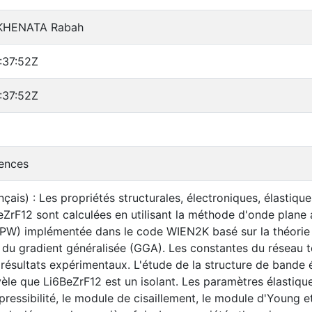
 KHENATA Rabah
:37:52Z
:37:52Z
iences
çais) : Les propriétés structurales, électroniques, élasti
eZrF12 sont calculées en utilisant la méthode d'onde plane 
W) implémentée dans le code WIEN2K basé sur la théorie d
 du gradient généralisée (GGA). Les constantes du réseau té
ésultats expérimentaux. L'étude de la structure de bande él
le que Li6BeZrF12 est un isolant. Les paramètres élastiques,
essibilité, le module de cisaillement, le module d'Young et