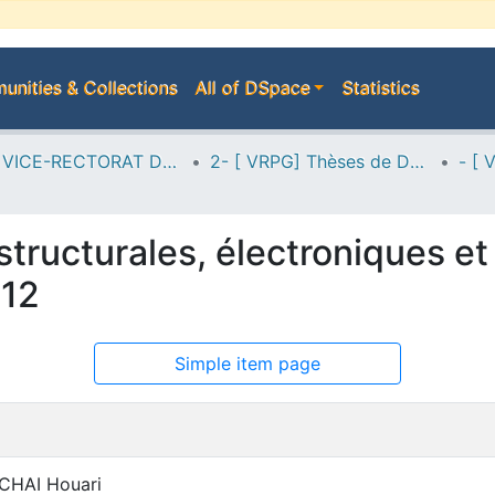
nities & Collections
All of DSpace
Statistics
A--> VICE-RECTORAT DE LA POST-GRADUATION
2- [ VRPG] Thèses de Doctorat en Sciences
 structurales, électroniques 
F12
Simple item page
CHAI Houari