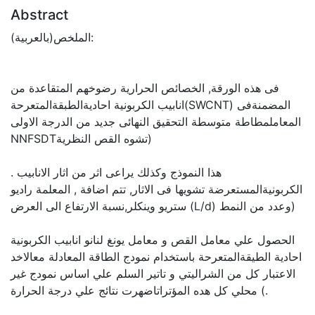
Abstract
الملخص(بالعربية):
فى هذه الورقة, الخصائص الحرارية رضوخهم المتقاعدة من
انابيب الكربونية احاديةالطبقةالمتعرحة(SWCNT) المضمنةفى
المعاملمطاطة متوسطة التحقيق النهائى جديد من الدرجة الاولى
NNFSDTتشوه القص النظرية)
. هذا النموذج وكذلك يراعى اثر من اثار الانابيب
الكربونيةالمستعرضة تشويها فى الاثار, تتم اضافة , المعلمة راديو
ستريو وينكلر,نسبة الارتفاع الى العرض (L/d) وعدد من النمط)
الحصول علي معامل القص و معامل يونغ لنانو انابيب الكربونية
احادية الطيقةالمتعرحة باستخدام نمودج الطاقة المعادلة معالاخد
الاعتبار كل من الشراليتي و تاتير السلم علي اساس نمودج غير
محلي كل هده المؤتراتاضهرت نتائج علي درجة الحرارة (.