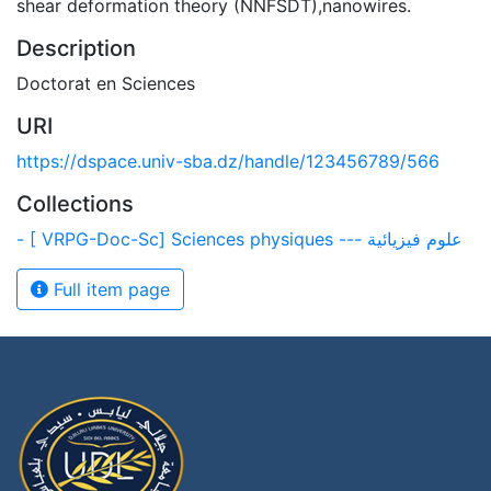
shear deformation theory (NNFSDT),nanowires.
Description
Doctorat en Sciences
URI
https://dspace.univ-sba.dz/handle/123456789/566
Collections
- [ VRPG-Doc-Sc] Sciences physiques --- علوم فيزيائية
Full item page