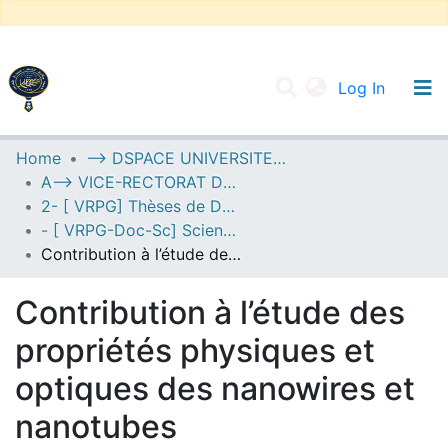
(current
Log In
UNIVERSITY OF D.L SIDI BEL ABBES
Home
--> DSPACE UNIVERSITE DJILALLI LIABES DE SIDI BEL ABBES
A--> VICE-RECTORAT DE LA POST-GRADUATION
Communities & Collections
2- [ VRPG] Thèses de Doctorat en Sciences
All of DSpace
- [ VRPG-Doc-Sc] Sciences physiques --- علوم فيزيائية
Contribution à l’étude des propriétés physiques et optiques des nanowires et nanotubes
Statistics
Contribution à l’étude des
propriétés physiques et
optiques des nanowires et
nanotubes