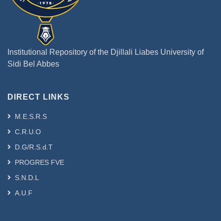
Institutional Repository of the Djillali Liabes University of
Sidi Bel Abbes
DIRECT LINKS
M.E.S.R.S
C.R.U.O
D.G/R.S.d.T
PROGRES FVE
S.N.D.L
A.U.F