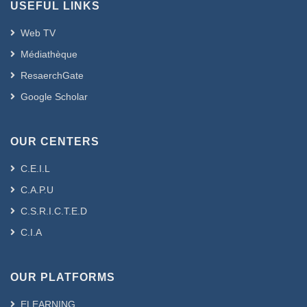
USEFUL LINKS
Web TV
Médiathèque
ResaerchGate
Google Scholar
OUR CENTERS
C.E.I.L
C.A.P.U
C.S.R.I.C.T.E.D
C.I.A
OUR PLATFORMS
ELEARNING