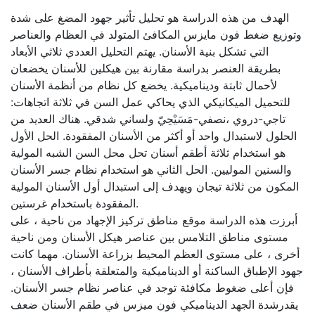
الهدف من هذه الدراسة هو تحليل تأثير جهود المضغ على شدة
وتوزيع ضغط فون مايزس المكافئ المتولد في العظام والعناصر
التي تشكل بنية الأسنان. يهتم التحليل العددي ثلاثي الأبعاد
بطريقة العنصر بدراسة مقارنة بين هيكلين للأسنان يخضعان
لأحمال ثابتة وديناميكية. يخضع كل نظام من أنظمة الأسنان
للتحميل الميكانيكي الذي يحاكي عمل السن في ثلاثة اتجاهات:
تاجي-دروي ،نصفي-مَسَيْحِيّ ولساني شدقي. هناك العديد من
الحلول لاستبدال واحد أو أكثر من الأسنان المفقودة. الحل الأول
هو استخدام ثلاثة أطقم أسنان تحل محل السن الشبه المولية
والسنين الموليين. الحل الثاني هو استخدام نظام جسر الأسنان
المكون من ثلاثة تيجان ويهدف إلى استبدال أول الأسنان المولية
المفقودة باستخدام غرستين.
أبرزت هذه الدراسة موقع مناطق تركيز الإجهاد من ناحية ، على
مستوى مناطق التلامس بين عناصر هيكل الأسنان ومن ناحية
أخرى ، على مستوى العظم المحيط بزراعة الأسنان. مهما كانت
جهود الإطباق الساكنة أو الديناميكية والمتعلقة بأطراف الأسنان ،
فإن أعلى ضغوط مكافئة توجد في عناصر نظام جسر الأسنان.
يقدرشدة الجهد الديناميكي فون ميزس في طقم الأسنان ضعف