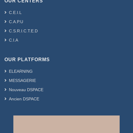
OUR CENTERS
C.E.I.L
C.A.P.U
C.S.R.I.C.T.E.D
C.I.A
OUR PLATFORMS
ELEARNING
MESSAGERIE
Nouveau DSPACE
Ancien DSPACE