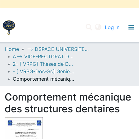
(current
Log In
UNIVERSITY OF D.L SIDI BEL ABBES
Home
--> DSPACE UNIVERSITE DJILALLI LIABES DE SIDI BEL ABBES
A--> VICE-RECTORAT DE LA POST-GRADUATION
Communities & Collections
2- [ VRPG] Thèses de Doctorat en Sciences
All of DSpace
- [ VRPG-Doc-Sc] Génie mécanique --- هندسة ميكانيكية
Comportement mécanique des structures dentaires
Statistics
Comportement mécanique
des structures dentaires