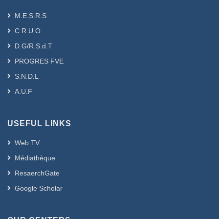
M.E.S.R.S
C.R.U.O
D.G/R.S.d.T
PROGRES FVE
S.N.D.L
A.U.F
USEFUL LINKS
Web TV
Médiathèque
ResaerchGate
Google Scholar