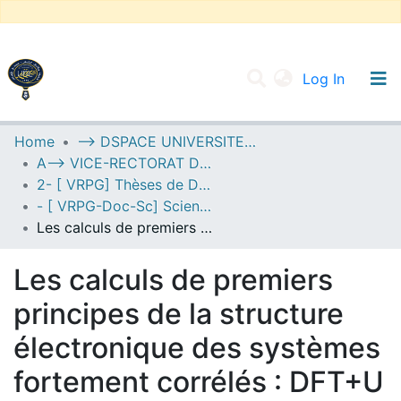
(current
Log In
UNIVERSITY OF D.L SIDI BEL ABBES
Home
--> DSPACE UNIVERSITE DJILALLI LIABES DE SIDI BEL ABBES
A--> VICE-RECTORAT DE LA POST-GRADUATION
Communities & Collections
2- [ VRPG] Thèses de Doctorat en Sciences
All of DSpace
- [ VRPG-Doc-Sc] Sciences physiques --- علوم فيزيائية
Les calculs de premiers principes de la structure électronique des systèmes fortement corrélés : DFT+U méthode
Statistics
Les calculs de premiers
principes de la structure
électronique des systèmes
fortement corrélés : DFT+U