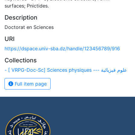
surfaces; Pnictides.
Description
Doctorat en Sciences
URI
https://dspace.univ-sba.dz/handle/123456789/916
Collections
- [ VRPG-Doc-Sc] Sciences physiques --- علوم فيزيائية
Full item page