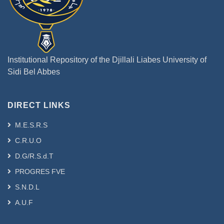
Institutional Repository of the Djillali Liabes University of
Sidi Bel Abbes
DIRECT LINKS
M.E.S.R.S
C.R.U.O
D.G/R.S.d.T
PROGRES FVE
S.N.D.L
A.U.F