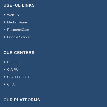
USEFUL LINKS
Web TV
Médiathèque
ResaerchGate
Google Scholar
OUR CENTERS
C.E.I.L
C.A.P.U
C.S.R.I.C.T.E.D
C.I.A
OUR PLATFORMS