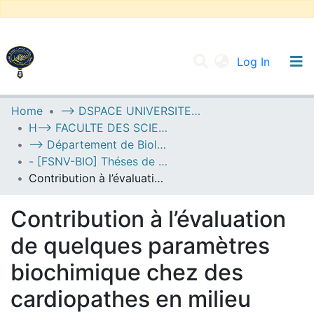
(current
Log In
UNIVERSITY OF D.L SIDI BEL ABBES
Home
--> DSPACE UNIVERSITE DJILALLI LIABES DE SIDI BEL ABBES
H--> FACULTE DES SCIENCES DE LA NATURE ET DE LA VIE
Communities & Collections
--> Département de Biologie
All of DSpace
- [FSNV-BIO] Théses de Master II
Contribution à l’évaluation de quelques paramètres biochimique chez des cardiopathes en milieu hospitalier
Statistics
Contribution à l’évaluation
de quelques paramètres
biochimique chez des
cardiopathes en milieu