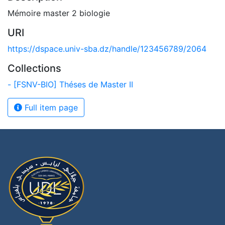
Mémoire master 2 biologie
URI
https://dspace.univ-sba.dz/handle/123456789/2064
Collections
- [FSNV-BIO] Théses de Master II
Full item page