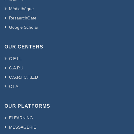
Médiathèque
ResaerchGate
Google Scholar
OUR CENTERS
C.E.I.L
C.A.P.U
C.S.R.I.C.T.E.D
C.I.A
OUR PLATFORMS
ELEARNING
MESSAGERIE