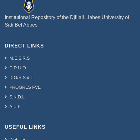
Institutional Repository of the Djillali Liabes University of
Sidi Bel Abbes
DIRECT LINKS
M.E.S.R.S
C.R.U.O
D.G/R.S.d.T
PROGRES FVE
S.N.D.L
A.U.F
USEFUL LINKS
Web TV