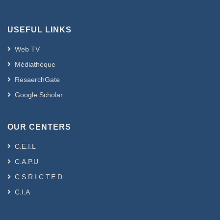
USEFUL LINKS
Web TV
Médiathèque
ResaerchGate
Google Scholar
OUR CENTERS
C.E.I.L
C.A.P.U
C.S.R.I.C.T.E.D
C.I.A