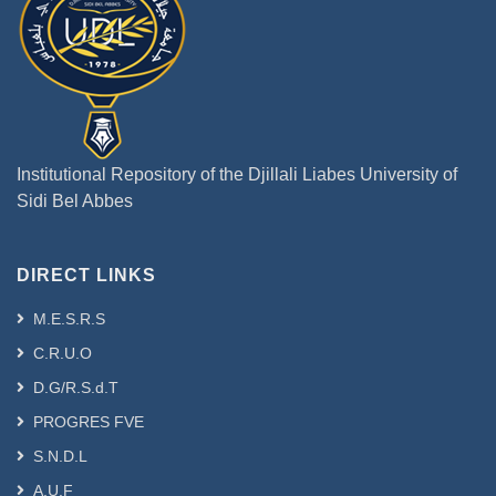
Institutional Repository of the Djillali Liabes University of
Sidi Bel Abbes
DIRECT LINKS
M.E.S.R.S
C.R.U.O
D.G/R.S.d.T
PROGRES FVE
S.N.D.L
A.U.F