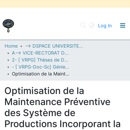
(current
Log In
UNIVERSITY OF D.L SIDI BEL ABBES
Home
--> DSPACE UNIVERSITE DJILALLI LIABES DE SIDI BEL ABBES
A--> VICE-RECTORAT DE LA POST-GRADUATION
Communities & Collections
2- [ VRPG] Thèses de Doctorat en Sciences
All of DSpace
- [ VRPG-Doc-Sc] Génie mécanique --- هندسة ميكانيكية
Optimisation de la Maintenance Préventive des Système de Productions Incorporant la Dépendance par les Méta-heuristiques
Statistics
Optimisation de la
Maintenance Préventive
des Système de
Productions Incorporant la