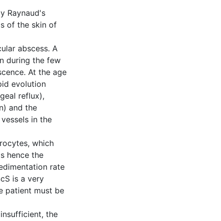
lly Raynaud's
 of the skin of
ular abscess. A
n during the few
scence. At the age
pid evolution
eal reflux),
n) and the
 vessels in the
hrocytes, which
ls hence the
edimentation rate
cS is a very
e patient must be
insufficient, the