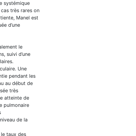
ie systémique
cas très rares on
atiente, Manel est
uée d’une
alement le
, suivi d’une
aires.
culaire. Une
ntie pendant les
au au début de
sée très
e atteinte de
te pulmonaire
s
 niveau de la
 le taux des