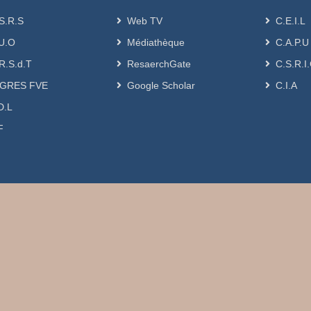
S.R.S
Web TV
C.E.I.L
U.O
Médiathèque
C.A.P.U
R.S.d.T
ResaerchGate
C.S.R.I
GRES FVE
Google Scholar
C.I.A
D.L
F