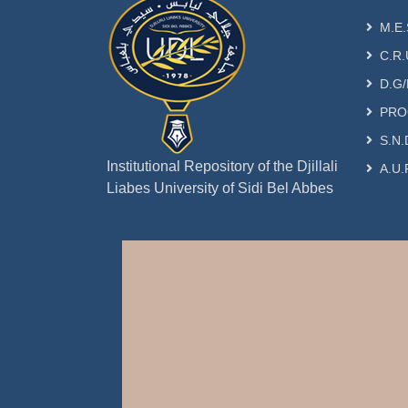
M.E.
C.R.
D.G/
PRO
S.N.
Institutional Repository of the Djillali
A.U.
Liabes University of Sidi Bel Abbes