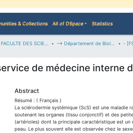
nities & Collections
All of DSpace
Statistics
H--> FACULTE DES SCIENCES DE LA NATURE ET DE LA VIE
--> Département de Biologie
service de médecine interne 
Abstract
Résumé : ( Français )
La sclérodermie systémique (ScS) est une maladie ra
soutenant les organes (tissu conjonctif) et des petit
(artérioles) dont la principale caractéristique est un
peau. Le plus souvent elle est observée chez le sexe