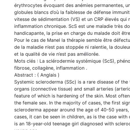
érythrocytes évoquant des anémies permanentes, un
globules blancs d’où la faiblesse de défense immunita
vitesse de sédimentation (VS) et un CRP élevés qui
inflammation chronique. ScS est une maladie très do
handicapante, la prise en charge du malade doit être 
Pour le cas de Manel la thérapie semble être défectu
de la maladie n’est pas stoppée ni ralentie, la douleu
et la qualité de vie n’est pas améliorée.
Mots clés : La sclérodermie systémique (ScS), phé
fibrose, collagène, inflammation .
Abstract : ( Anglais )
Systemic scleroderma (SSc) is a rare disease of the 
organs (connective tissue) and small arteries (arteri
feature of which is hardening of the skin. Most often,
the female sex. In the majority of cases, the first si
scleroderma appear around the age of 40-50 years, b
cases, it can be seen in children, as is the case with
is an 18-year-old teenage girl diagnosed with scler