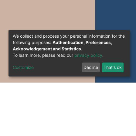
We collect and process your personal information for the
following purposes:
Authentication, Preferences,
Acknowledgement and Statistics
.
To learn more, please read our
privacy policy
.
Customize
Decline
That's ok