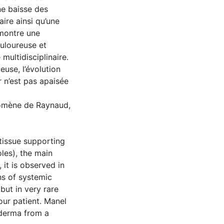
e baisse des
ire ainsi qu’une
 montre une
uloureuse et
multidisciplinaire.
euse, l’évolution
r n’est pas apaisée
nomène de Raynaud,
tissue supporting
oles), the main
 it is observed in
gns of systemic
ut in very rare
 our patient. Manel
oderma from a