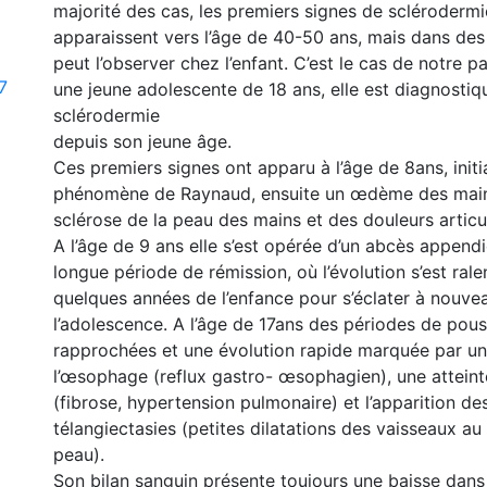
majorité des cas, les premiers signes de scléroderm
apparaissent vers l’âge de 40-50 ans, mais dans des 
peut l’observer chez l’enfant. C’est le cas de notre p
7
une jeune adolescente de 18 ans, elle est diagnostiq
sclérodermie
depuis son jeune âge.
Ces premiers signes ont apparu à l’âge de 8ans, initi
phénomène de Raynaud, ensuite un œdème des mains
sclérose de la peau des mains et des douleurs articul
A l’âge de 9 ans elle s’est opérée d’un abcès appendi
longue période de rémission, où l’évolution s’est rale
quelques années de l’enfance pour s’éclater à nouve
l’adolescence. A l’âge de 17ans des périodes de pous
rapprochées et une évolution rapide marquée par un
l’œsophage (reflux gastro- œsophagien), une attein
(fibrose, hypertension pulmonaire) et l’apparition de
télangiectasies (petites dilatations des vaisseaux au
peau).
Son bilan sanguin présente toujours une baisse dans