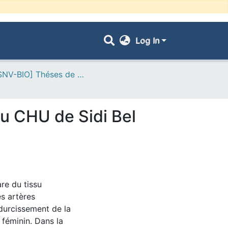
Log In
- [FSNV-BIO] Théses de Master II
du CHU de Sidi Bel
re du tissu
es artères
 durcissement de la
 féminin. Dans la