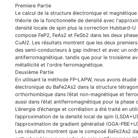
Premiere Partie
Le calcul de la structure électronique et magnétique
théorie de la fonctionnelle de densité avec l'approxi
densité locale de spin plus la correction Hubbard-U
compose FeP2, FeAs2 et FeSb2 dans les deux phase
CuAl2. Les résultats montrent que les deux premier
des semi-conducteurs à gap indirect et avec un ordr
antiferromagnétique. tandis que pour le troisième a
métallicité et l'ordre ferromagnétique.
Deuxième Partie
En utilisant la méthode FP-LAPW, nous avons étudié 
électronique du BaFe2As2 dans la structure tétragon
orthorhombique dans l’état non-magnétique et ferro
aussi dans l’état antiferromagnétique pour la phase
L’énergie d’échange et corrélation a été traité en util
l’approximation de la densité local de spin (LSDA+U)
l’approximation de gradient généralisé (GGA-PBE+U
Les résultats montrent que le composé BaFe2As2 da