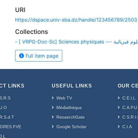
URI
https://dspace.univ-sba.dz/handle/123456789/2503
Collections
- [ VRPG-Doc-Sc] Sciences physiques --- فيزيائية
Full item page
CT LINKS
USEFUL LINKS
OUR C
S.R.S
Web TV
C.E.I.L
U.O
Médiathèque
C.A.P.U
R.S.d.T
ResaerchGate
C.S.R.I
GRES FVE
Google Scholar
C.I.A
D.L