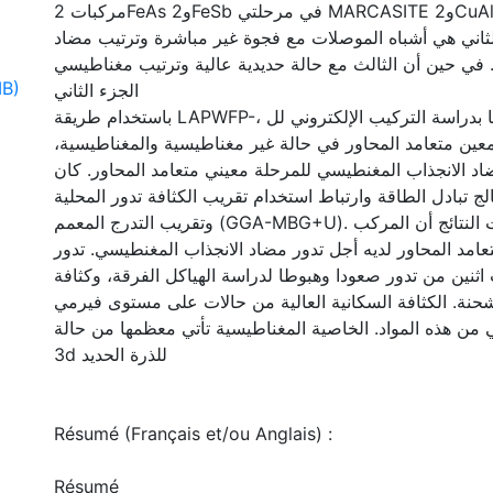
مركبات 2FeAs و2FeSb في مرحلتي MARCASITE و2CuAl. وأظهرت النتائج أن
الثاني هي أشباه الموصلات مع فجوة غير مباشرة وترتيب مضاد
 في حين أن الثالث مع حالة حديدية عالية وترتيب مغناطيسي
MB)
الجزء الثاني
باستخدام طريقة LAPWFP-، قمنا بدراسة التركيب الإلكتروني للBaFe2As2 في
ومعين متعامد المحاور في حالة غير مغناطيسية والمغناطيسية
اد الانجذاب المغنطيسي للمرحلة معيني متعامد المحاور. كان
يعالج تبادل الطاقة وارتباط استخدام تقريب الكثافة تدور المحلية (LSDA
وتقريب التدرج المعمم (GGA-MBG+U). وأظهرت النتائج أن المركب BaFe2As2
امد المحاور لديه أجل تدور مضاد الانجذاب المغنطيسي. تدور
 اثنين من تدور صعودا وهبوطا لدراسة الهياكل الفرقة، وكثافة
شحنة. الكثافة السكانية العالية من حالات على مستوى فيرمي
من هذه المواد. الخاصية المغناطيسية تأتي معظمها من حالة
3d للذرة الحديد
Résumé (Français et/ou Anglais) :
Résumé