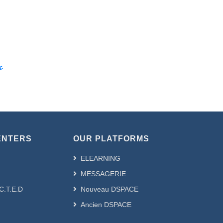
علوم 
ENTERS
OUR PLATFORMS
ELEARNING
MESSAGERIE
.C.T.E.D
Nouveau DSPACE
Ancien DSPACE