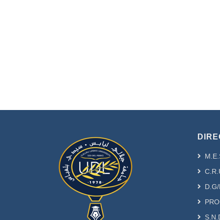
DIRE
M.E.
C.R.
D.G/
PRO
S.N.