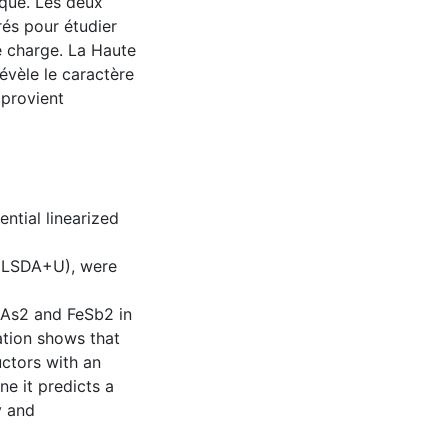
que. Les deux
rés pour étudier
de charge. La Haute
évèle le caractère
 provient
ential linearized
 (LSDA+U), were
eAs2 and FeSb2 in
ation shows that
ctors with an
ne it predicts a
y and