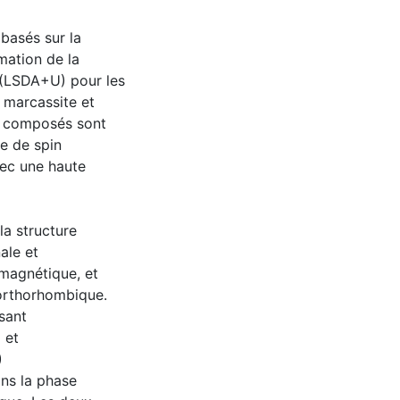
 basés sur la
mation de la
 (LSDA+U) pour les
 marcassite et
s composés sont
e de spin
vec une haute
la structure
ale et
magnétique, et
 orthorhombique.
isant
 et
)
ns la phase