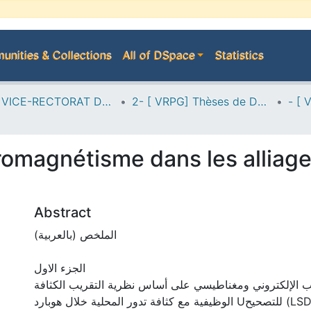
nities & Collections
All of DSpace
Statistics
A--> VICE-RECTORAT DE LA POST-GRADUATION
2- [ VRPG] Thèses de Doctorat en Sciences
rromagnétisme dans les alliag
Abstract
الملخص (بالعربية)
الجزء الاول
 الإلكتروني ومغناطيسي على أساس نظرية التقريب الكثافة
الوظيفية مع كثافة تدور المحلية خلال هوبارد Uللتصحيح (LSDA+U) ل2FeP