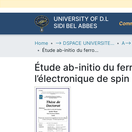
UNIVERSITY OF D.L
Commu
SIDI BEL ABBES
Home
--> DSPACE UNIVERSITE DJILALLI LIABES DE SIDI BEL ABBES
Étude ab-initio du ferromagnétisme dans les alliages à base de Fe pour l’électronique de spin
Étude ab-initio du fe
l’électronique de spin