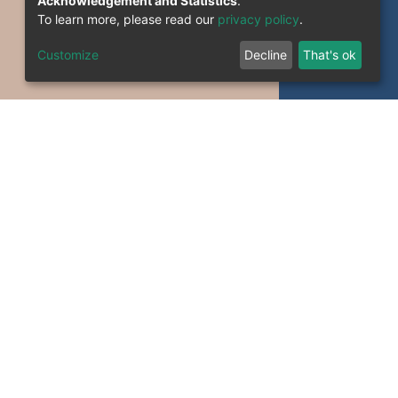
Acknowledgement and Statistics
.
To learn more, please read our
privacy policy
.
Customize
Decline
That's ok