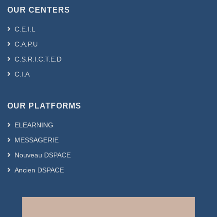
OUR CENTERS
C.E.I.L
C.A.P.U
C.S.R.I.C.T.E.D
C.I.A
OUR PLATFORMS
ELEARNING
MESSAGERIE
Nouveau DSPACE
Ancien DSPACE