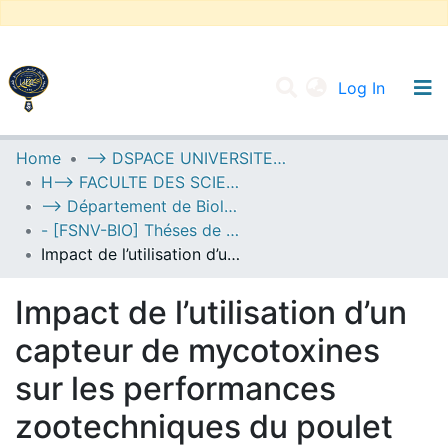
(current
Log In
UNIVERSITY OF D.L SIDI BEL ABBES
Home
--> DSPACE UNIVERSITE DJILALLI LIABES DE SIDI BEL ABBES
H--> FACULTE DES SCIENCES DE LA NATURE ET DE LA VIE
Communities & Collections
--> Département de Biologie
All of DSpace
- [FSNV-BIO] Théses de Master II
Impact de l’utilisation d’un capteur de mycotoxines sur les performances zootechniques du poulet de chair
Statistics
Impact de l’utilisation d’un
capteur de mycotoxines
sur les performances
zootechniques du poulet