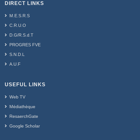
DIRECT LINKS
M.E.S.R.S
C.R.U.O
D.G/R.S.d.T
PROGRES FVE
S.N.D.L
A.U.F
USEFUL LINKS
Web TV
Médiathèque
ResaerchGate
Google Scholar