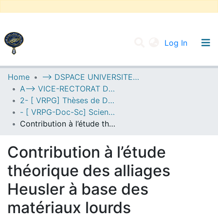
(current
Log In
UNIVERSITY OF D.L SIDI BEL ABBES
Home
--> DSPACE UNIVERSITE DJILALLI LIABES DE SIDI BEL ABBES
A--> VICE-RECTORAT DE LA POST-GRADUATION
Communities & Collections
2- [ VRPG] Thèses de Doctorat en Sciences
All of DSpace
- [ VRPG-Doc-Sc] Sciences physiques --- علوم فيزيائية
Contribution à l’étude théorique des alliages Heusler à base des matériaux lourds
Statistics
Contribution à l’étude
théorique des alliages
Heusler à base des
matériaux lourds