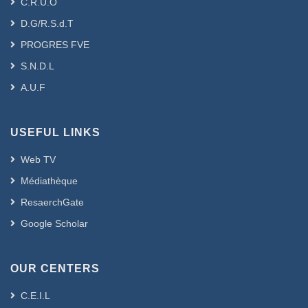
C.R.U.O
D.G/R.S.d.T
PROGRES FVE
S.N.D.L
A.U.F
USEFUL LINKS
Web TV
Médiathèque
ResaerchGate
Google Scholar
OUR CENTERS
C.E.I.L