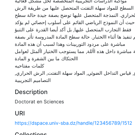
مواكبة الدراسات التجريبية المتخصصة لحل مشكل فعالية
ة السطح للمواد سهلة التفتت المتحصل عليها من طريقة الرش
لحراري. النمذجة المتحصل عليها توضح بصفة جيدة حالة سطح
حيث أن النموذج الرياضي القائم على أسلوب إحصائي لم يؤكد
فقط التجارب المتحصل عليها, بل أكد أيضا القدرة على التنبؤ
تم تنفيذ ها أثناء االختبار. حالة سطح المادة المدروسة تأثر بصفة
مباشرة على مردود التوربينات وهذا لسبب أن هذه المادة
باشرة داخل هذه اآللة, مما يستوجب االختيار األمثل لعوامل
االحتكاك ما بين الشفرة و المادة
كلمات مفتاحيه
, قياس التداخل الضوئي, المواد سهلة التفتت, الرش الحراري
التصاميم التجريبية
Description
Doctorat en Sciences
URI
https://dspace.univ-sba.dz/handle/123456789/1512
Collections