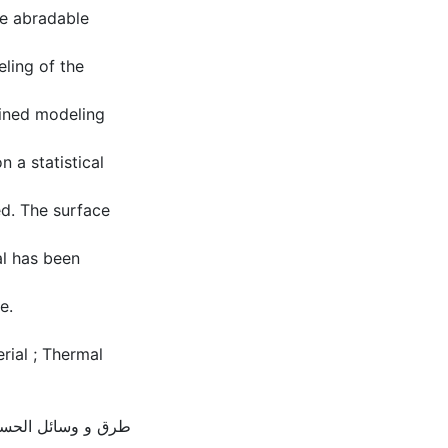
he abradable
eling of the
ained modeling
 a statistical
ed. The surface
al has been
e.
rial ; Thermal
طرق و وسائل الحسا