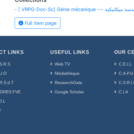
- [ VRPG-Doc-Sc] Génie mécanique --- ميكانيكية
Full item page
CT LINKS
USEFUL LINKS
OUR C
S.R.S
Web TV
C.E.I.L
U.O
Médiathèque
C.A.P.U
R.S.d.T
ResaerchGate
C.S.R.I
GRES FVE
Google Scholar
C.I.A
D.L
F