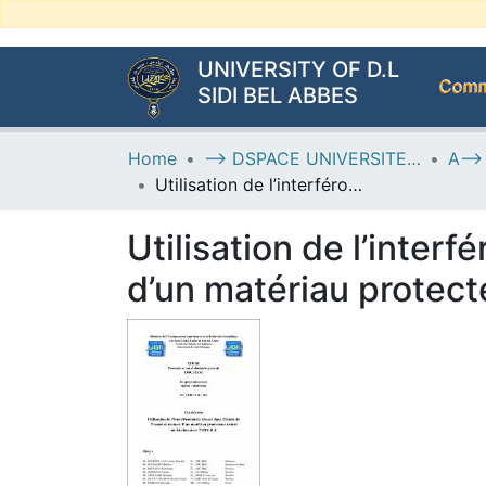
UNIVERSITY OF D.L
Commu
SIDI BEL ABBES
Home
--> DSPACE UNIVERSITE DJILALLI LIABES DE SIDI BEL ABBES
Utilisation de l’interférométrie à laser dans l’étude de l’usure et texture d’un matériau protecteur rentré en friction avec TiAlV-6-4
Utilisation de l’interf
d’un matériau protect