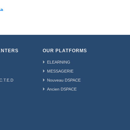
هندسة 
ENTERS
OUR PLATFORMS
ELEARNING
MESSAGERIE
.C.T.E.D
Nouveau DSPACE
Ancien DSPACE