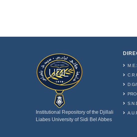
DIRE
M.E.
C.R.
D.G/
PRO
S.N.
Institutional Repository of the Djillali
A.U.
Liabes University of Sidi Bel Abbes