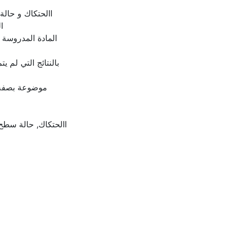
االحتكاك و حال
ا
المادة المدروسة 
بالنتائج التي لم ي
موضوعة بصفة م
االحتكاك, حالة سطح,