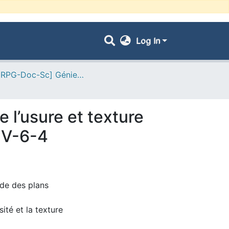
Log In
- [ VRPG-Doc-Sc] Génie mécanique --- هندسة ميكانيكية
e l’usure et texture
AlV-6-4
ode des plans
ité et la texture