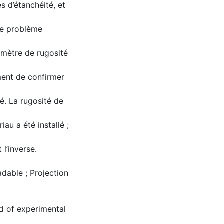
s d’étanchéité, et
le problème
amètre de rugosité
ment de confirmer
é. La rugosité de
iau a été installé ;
l’inverse.
adable ; Projection
d of experimental