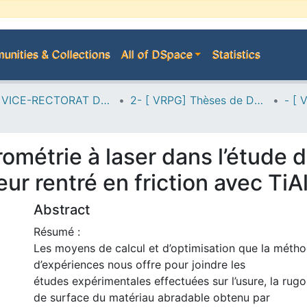
nities & Collections
All of DSpace
Statistics
A--> VICE-RECTORAT DE LA POST-GRADUATION
2- [ VRPG] Thèses de Doctorat en Sciences
érométrie à laser dans l’étude d
eur rentré en friction avec Ti
Abstract
Résumé :
Les moyens de calcul et d’optimisation que la méth
d’expériences nous offre pour joindre les
études expérimentales effectuées sur l’usure, la rugos
de surface du matériau abradable obtenu par