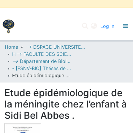
(current
Log In
UNIVERSITY OF D.L SIDI BEL ABBES
Home
--> DSPACE UNIVERSITE DJILALLI LIABES DE SIDI BEL ABBES
H--> FACULTE DES SCIENCES DE LA NATURE ET DE LA VIE
Communities & Collections
--> Département de Biologie
All of DSpace
- [FSNV-BIO] Théses de Master II
Etude épidémiologique de la méningite chez l’enfant à Sidi Bel Abbes .
Statistics
Etude épidémiologique de
la méningite chez l’enfant à
Sidi Bel Abbes .