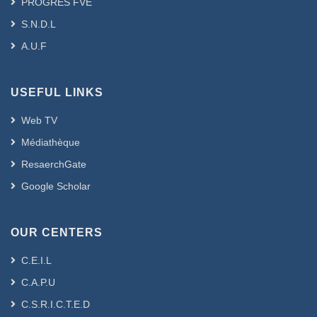
PROGRES FVE
S.N.D.L
A.U.F
USEFUL LINKS
Web TV
Médiathèque
ResaerchGate
Google Scholar
OUR CENTERS
C.E.I.L
C.A.P.U
C.S.R.I.C.T.E.D