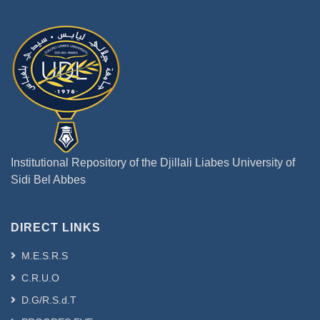
Institutional Repository of the Djillali Liabes University of
Sidi Bel Abbes
DIRECT LINKS
M.E.S.R.S
C.R.U.O
D.G/R.S.d.T