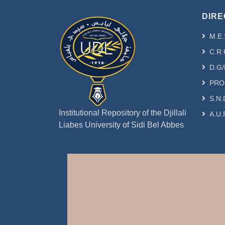
DIRE
M.E.
C.R.
D.G/
PRO
S.N.
Institutional Repository of the Djillali
A.U.
Liabes University of Sidi Bel Abbes