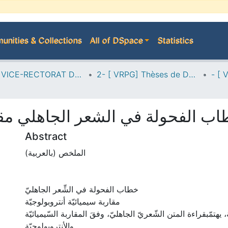
nities & Collections
All of DSpace
Statistics
A--> VICE-RECTORAT DE LA POST-GRADUATION
2- [ VRPG] Thèses de Doctorat en Sciences
ب الفحولة في الشعر الجاهلي مقار
Abstract
الملخص (بالعربية)
خطاب الفحولة في الشِّعر الجاهليّ
مقاربة سيميائيّة أنتروبولوجيّة
هتمّبقراءة المتن الشّعريّ الجاهليّ، وفقَ المقاربة السّيميائيّة
والأنتروبولوجيّة