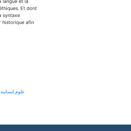
a langue et la
éthiques. Et dont
la syntaxe
 historique afin
ع