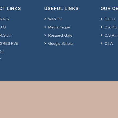
CT LINKS
USEFUL LINKS
OUR C
S.R.S
Web TV
C.E.I.L
U.O
Médiathèque
C.A.P.U
R.S.d.T
ResaerchGate
C.S.R.I
GRES FVE
Google Scholar
C.I.A
D.L
F