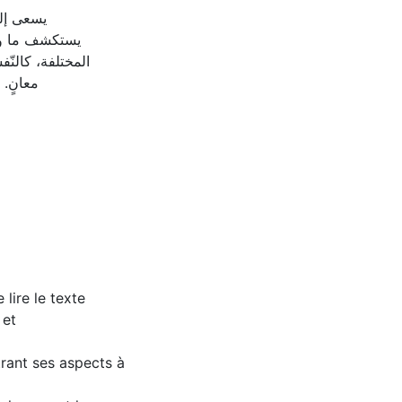
يسعى إلى
يستكشف ما ورا
المختلفة، كالنّفس
معانٍ. 
 lire le texte
 et
trant ses aspects à