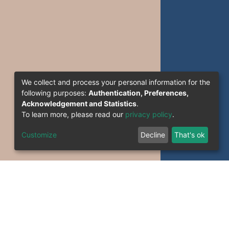
We collect and process your personal information for the
following purposes:
Authentication, Preferences,
Acknowledgement and Statistics
.
To learn more, please read our
privacy policy
.
Customize
Decline
That's ok
formation System Section (S.I) -C.S.R.I.C.T.E.D