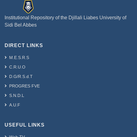
Institutional Repository of the Djillali Liabes University of
Sidi Bel Abbes
DIRECT LINKS
M.E.S.R.S
C.R.U.O
D.G/R.S.d.T
PROGRES FVE
S.N.D.L
A.U.F
USEFUL LINKS