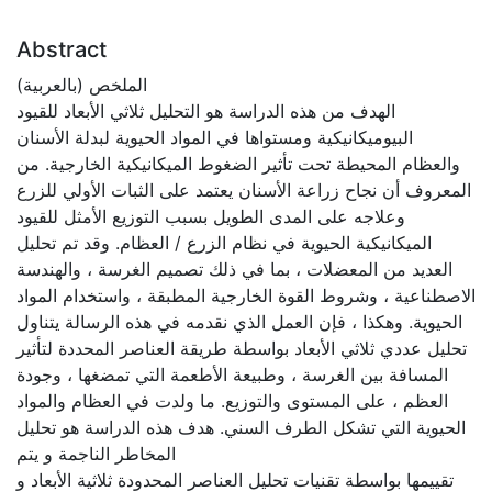
Abstract
الملخص (بالعربية)
الهدف من هذه الدراسة هو التحليل ثلاثي الأبعاد للقيود
البيوميكانيكية ومستواها في المواد الحيوية لبدلة الأسنان
والعظام المحيطة تحت تأثير الضغوط الميكانيكية الخارجية. من
المعروف أن نجاح زراعة الأسنان يعتمد على الثبات الأولي للزرع
وعلاجه على المدى الطويل بسبب التوزيع الأمثل للقيود
الميكانيكية الحيوية في نظام الزرع / العظام. وقد تم تحليل
العديد من المعضلات ، بما في ذلك تصميم الغرسة ، والهندسة
الاصطناعية ، وشروط القوة الخارجية المطبقة ، واستخدام المواد
الحيوية. وهكذا ، فإن العمل الذي نقدمه في هذه الرسالة يتناول
تحليل عددي ثلاثي الأبعاد بواسطة طريقة العناصر المحددة لتأثير
المسافة بين الغرسة ، وطبيعة الأطعمة التي تمضغها ، وجودة
العظم ، على المستوى والتوزيع. ما ولدت في العظام والمواد
الحيوية التي تشكل الطرف السني. هدف هذه الدراسة هو تحليل
المخاطر الناجمة و يتم
تقييمها بواسطة تقنيات تحليل العناصر المحدودة ثلاثية الأبعاد و