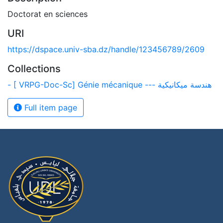
Doctorat en sciences
URI
https://dspace.univ-sba.dz/handle/123456789/2609
Collections
- [ VRPG-Doc-Sc] Génie mécanique --- هندسة ميكانيكية
Full item page