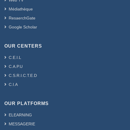
Web TV
Médiathèque
ResaerchGate
Google Scholar
OUR CENTERS
C.E.I.L
C.A.P.U
C.S.R.I.C.T.E.D
C.I.A
OUR PLATFORMS
ELEARNING
MESSAGERIE