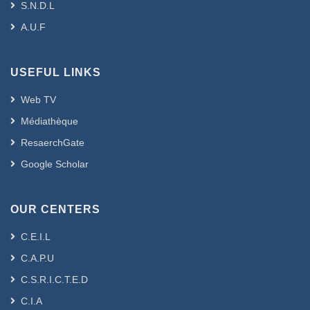
S.N.D.L
A.U.F
USEFUL LINKS
Web TV
Médiathèque
ResaerchGate
Google Scholar
OUR CENTERS
C.E.I.L
C.A.P.U
C.S.R.I.C.T.E.D
C.I.A