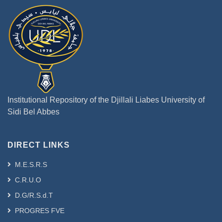
Institutional Repository of the Djillali Liabes University of
Sidi Bel Abbes
DIRECT LINKS
M.E.S.R.S
C.R.U.O
D.G/R.S.d.T
PROGRES FVE