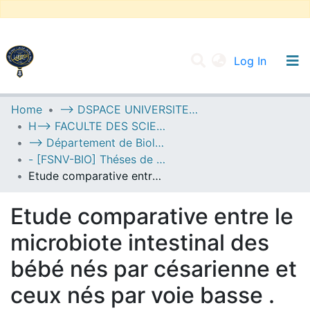
(current
Log In
UNIVERSITY OF D.L SIDI BEL ABBES
Home
--> DSPACE UNIVERSITE DJILALLI LIABES DE SIDI BEL ABBES
H--> FACULTE DES SCIENCES DE LA NATURE ET DE LA VIE
Communities & Collections
--> Département de Biologie
All of DSpace
- [FSNV-BIO] Théses de Master II
Etude comparative entre le microbiote intestinal des bébé nés par césarienne et ceux nés par voie basse .
Statistics
Etude comparative entre le
microbiote intestinal des
bébé nés par césarienne et
ceux nés par voie basse .