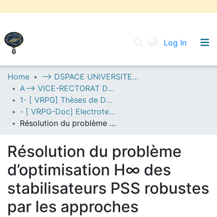
(current
Log In
UNIVERSITY OF D.L SIDI BEL ABBES
Home
--> DSPACE UNIVERSITE DJILALLI LIABES DE SIDI BEL ABBES
A--> VICE-RECTORAT DE LA POST-GRADUATION
Communities & Collections
1- [ VRPG] Thèses de Doctorat
All of DSpace
- [ VRPG-Doc] Electrotechnique --- كهروتقني
Résolution du problème d’optimisation H∞ des stabilisateurs PSS robustes par les approches metaheuristique
Statistics
Résolution du problème
d’optimisation H∞ des
stabilisateurs PSS robustes
par les approches