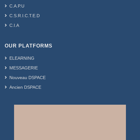
C.A.P.U
C.S.R.I.C.T.E.D
C.I.A
OUR PLATFORMS
ELEARNING
MESSAGERIE
Nouveau DSPACE
Ancien DSPACE