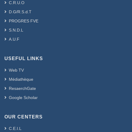
C.R.U.O
D.G/R.S.d.T
PROGRES FVE
S.N.D.L
A.U.F
USEFUL LINKS
Web TV
Médiathèque
ResaerchGate
Google Scholar
OUR CENTERS
C.E.I.L