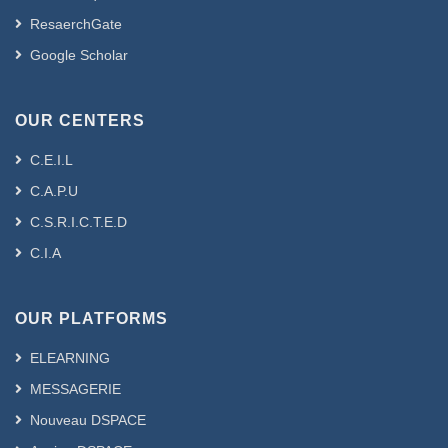
ResaerchGate
Google Scholar
OUR CENTERS
C.E.I.L
C.A.P.U
C.S.R.I.C.T.E.D
C.I.A
OUR PLATFORMS
ELEARNING
MESSAGERIE
Nouveau DSPACE