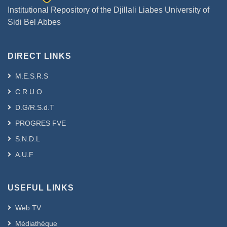
Institutional Repository of the Djillali Liabes University of
Sidi Bel Abbes
DIRECT LINKS
M.E.S.R.S
C.R.U.O
D.G/R.S.d.T
PROGRES FVE
S.N.D.L
A.U.F
USEFUL LINKS
Web TV
Médiathèque