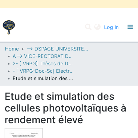
(current
Log In
UNIVERSITY OF D.L SIDI BEL ABBES
Home
--> DSPACE UNIVERSITE DJILALLI LIABES DE SIDI BEL ABBES
A--> VICE-RECTORAT DE LA POST-GRADUATION
Communities & Collections
2- [ VRPG] Thèses de Doctorat en Sciences
All of DSpace
- [ VRPG-Doc-Sc] Electronique --- إلكترونيك
Etude et simulation des cellules photovoltaïques à rendement élevé
Statistics
Etude et simulation des
cellules photovoltaïques à
rendement élevé