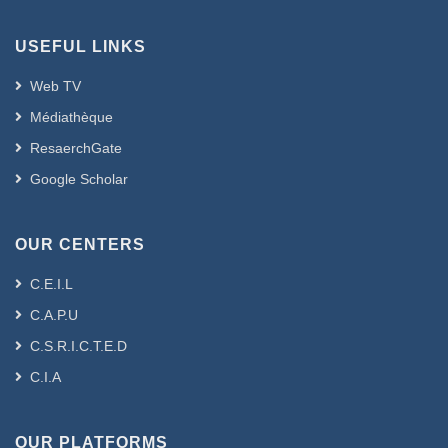
USEFUL LINKS
Web TV
Médiathèque
ResaerchGate
Google Scholar
OUR CENTERS
C.E.I.L
C.A.P.U
C.S.R.I.C.T.E.D
C.I.A
OUR PLATFORMS