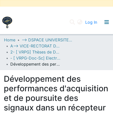
(current
Log In
UNIVERSITY OF D.L SIDI BEL ABBES
Home
--> DSPACE UNIVERSITE DJILALLI LIABES DE SIDI BEL ABBES
A--> VICE-RECTORAT DE LA POST-GRADUATION
Communities & Collections
2- [ VRPG] Thèses de Doctorat en Sciences
All of DSpace
- [ VRPG-Doc-Sc] Electronique --- إلكترونيك
Développement des performances d'acquisition et de poursuite des signaux dans un récepteur GNSS embarqué.
Statistics
Développement des
performances d'acquisition
et de poursuite des
signaux dans un récepteur