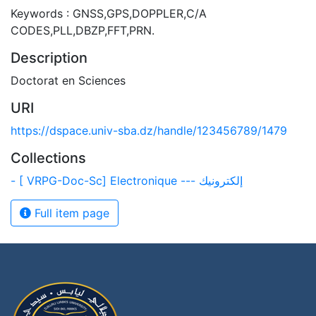
Keywords : GNSS,GPS,DOPPLER,C/A
CODES,PLL,DBZP,FFT,PRN.
Description
Doctorat en Sciences
URI
https://dspace.univ-sba.dz/handle/123456789/1479
Collections
- [ VRPG-Doc-Sc] Electronique --- إلكترونيك
Full item page