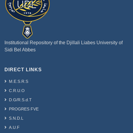
Institutional Repository of the Djillali Liabes University of
Sidi Bel Abbes
DIRECT LINKS
M.E.S.R.S
C.R.U.O
D.G/R.S.d.T
PROGRES FVE
S.N.D.L
A.U.F