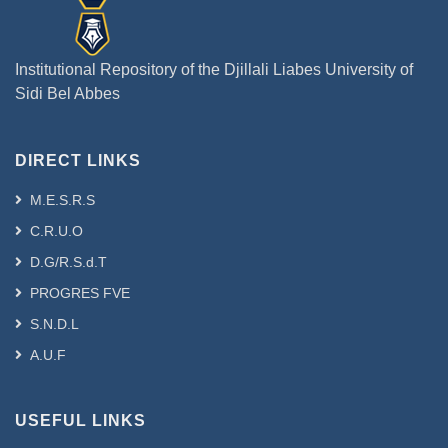
Institutional Repository of the Djillali Liabes University of
Sidi Bel Abbes
DIRECT LINKS
M.E.S.R.S
C.R.U.O
D.G/R.S.d.T
PROGRES FVE
S.N.D.L
A.U.F
USEFUL LINKS