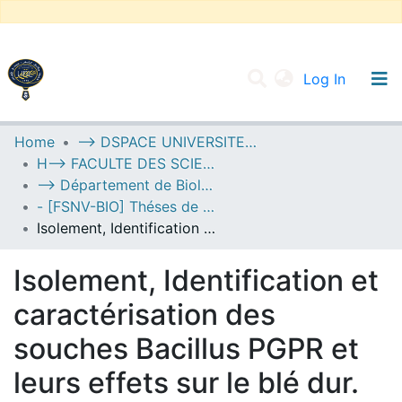
(current
Log In
UNIVERSITY OF D.L SIDI BEL ABBES
Home
--> DSPACE UNIVERSITE DJILALLI LIABES DE SIDI BEL ABBES
H--> FACULTE DES SCIENCES DE LA NATURE ET DE LA VIE
Communities & Collections
--> Département de Biologie
All of DSpace
- [FSNV-BIO] Théses de Master II
Isolement, Identification et caractérisation des souches Bacillus PGPR et leurs effets sur le blé dur. (Triticum Durum)
Statistics
Isolement, Identification et
caractérisation des
souches Bacillus PGPR et
leurs effets sur le blé dur.