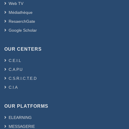
Web TV
Médiathèque
ResaerchGate
Google Scholar
OUR CENTERS
C.E.I.L
C.A.P.U
C.S.R.I.C.T.E.D
C.I.A
OUR PLATFORMS
ELEARNING
MESSAGERIE