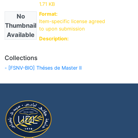
1.71 KB
Format:
No
Item-specific license agreed
Thumbnail
to upon submission
Available
Description:
Collections
- [FSNV-BIO] Théses de Master II