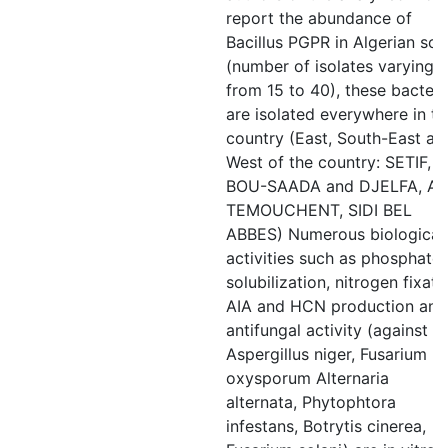
report the abundance of
Bacillus PGPR in Algerian soil
(number of isolates varying
from 15 to 40), these bacteri
are isolated everywhere in th
country (East, South-East an
West of the country: SETIF,
BOU-SAADA and DJELFA, AI
TEMOUCHENT, SIDI BEL
ABBES) Numerous biological
activities such as phosphate
solubilization, nitrogen fixati
AIA and HCN production and
antifungal activity (against
Aspergillus niger, Fusarium
oxysporum Alternaria
alternata, Phytophtora
infestans, Botrytis cinerea,