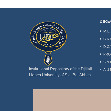
DIRE
M.E.
C.R.
D.G/
PRO
S.N.
Institutional Repository of the Djillali
A.U.
Liabes University of Sidi Bel Abbes