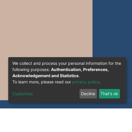
We collect and process your personal information for the
following purposes:
Authentication, Preferences,
Acknowledgement and Statistics
.
To learn more, please read our
privacy policy
.
Customize
Decline
That's ok
formation System Section (S.I) -C.S.R.I.C.T.E.D