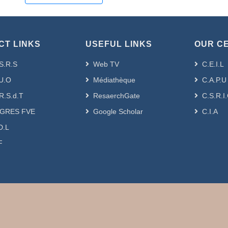
CT LINKS
USEFUL LINKS
OUR C
S.R.S
Web TV
C.E.I.L
U.O
Médiathèque
C.A.P.U
R.S.d.T
ResaerchGate
C.S.R.I
GRES FVE
Google Scholar
C.I.A
D.L
F