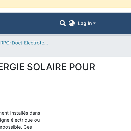
Log In
- [ VRPG-Doc] Electrotechnique --- كهروتقني
ERGIE SOLAIRE POUR
ment installés dans
ligne électrique ou
impossible. Ces