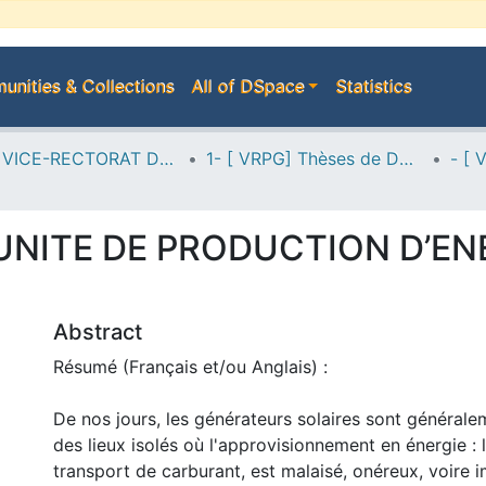
nities & Collections
All of DSpace
Statistics
A--> VICE-RECTORAT DE LA POST-GRADUATION
1- [ VRPG] Thèses de Doctorat
 UNITE DE PRODUCTION D’EN
Abstract
Résumé (Français et/ou Anglais) :
De nos jours, les générateurs solaires sont générale
des lieux isolés où l'approvisionnement en énergie : 
transport de carburant, est malaisé, onéreux, voire 