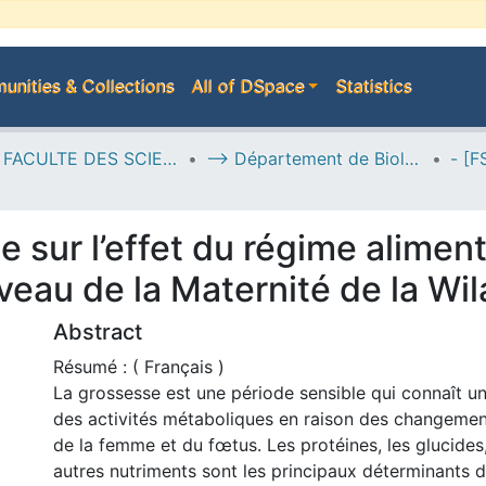
nities & Collections
All of DSpace
Statistics
H--> FACULTE DES SCIENCES DE LA NATURE ET DE LA VIE
--> Département de Biologie
sur l’effet du régime alimenta
eau de la Maternité de la Wil
Abstract
Résumé : ( Français )
La grossesse est une période sensible qui connaît 
des activités métaboliques en raison des changemen
de la femme et du fœtus. Les protéines, les glucides,
autres nutriments sont les principaux déterminants d