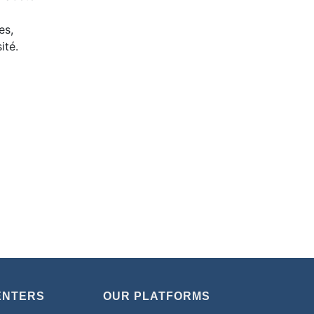
es,
ité.
ENTERS
OUR PLATFORMS