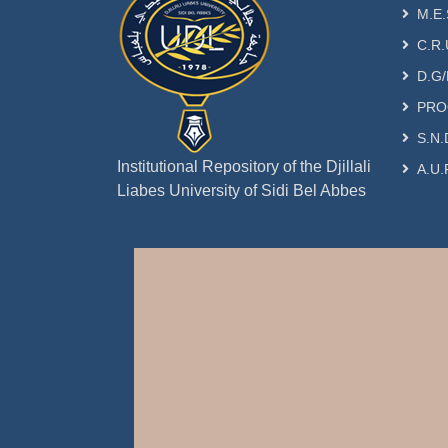
M.E.
C.R.
D.G/
PRO
S.N.
Institutional Repository of the Djillali
A.U.
Liabes University of Sidi Bel Abbes