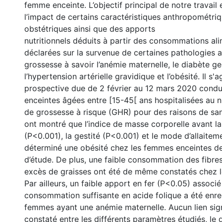
femme enceinte. L’objectif principal de notre travail 
l’impact de certains caractéristiques anthropométri
obstétriques ainsi que des apports
nutritionnels déduits à partir des consommations ali
déclarées sur la survenue de certaines pathologies a
grossesse à savoir l’anémie maternelle, le diabète ge
l’hypertension artérielle gravidique et l’obésité. Il s'
prospective due de 2 février au 12 mars 2020 cond
enceintes âgées entre [15-45[ ans hospitalisées au n
de grossesse à risque (GHR) pour des raisons de san
ont montré que l’indice de masse corporelle avant l
(P<0.001), la gestité (P<0.001) et le mode d’allaite
déterminé une obésité chez les femmes enceintes de
d’étude. De plus, une faible consommation des fibres
excès de graisses ont été de même constatés chez l
Par ailleurs, un faible apport en fer (P<0.05) associé
consommation suffisante en acide folique a été enre
femmes ayant une anémie maternelle. Aucun lien signi
constaté entre les différents paramètres étudiés, le 