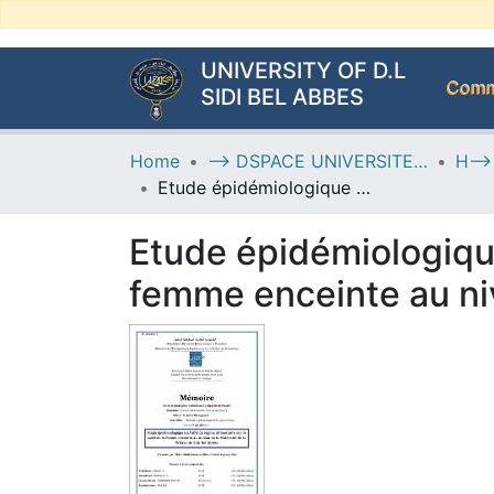
UNIVERSITY OF D.L
Commu
SIDI BEL ABBES
Home
--> DSPACE UNIVERSITE DJILALLI LIABES DE SIDI BEL ABBES
Etude épidémiologique sur l’effet du régime alimentaire sur la santé de la femme enceinte au niveau de la Maternité de la Wilaya de Sidi Bel Abbès.
Etude épidémiologique 
femme enceinte au niv