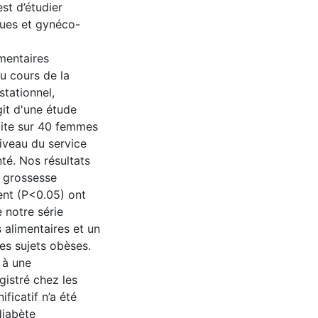
est d’étudier
ques et gynéco-
mentaires
u cours de la
stationnel,
agit d'une étude
uite sur 40 femmes
iveau du service
té. Nos résultats
a grossesse
ment (P<0.05) ont
 notre série
 alimentaires et un
es sujets obèses.
 à une
gistré chez les
ficatif n’a été
diabète