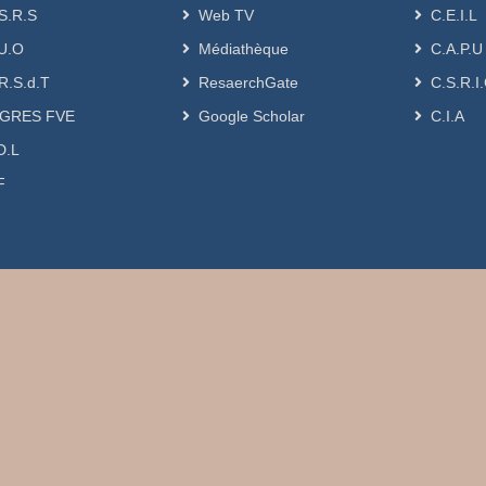
S.R.S
Web TV
C.E.I.L
U.O
Médiathèque
C.A.P.U
R.S.d.T
ResaerchGate
C.S.R.I
GRES FVE
Google Scholar
C.I.A
D.L
F